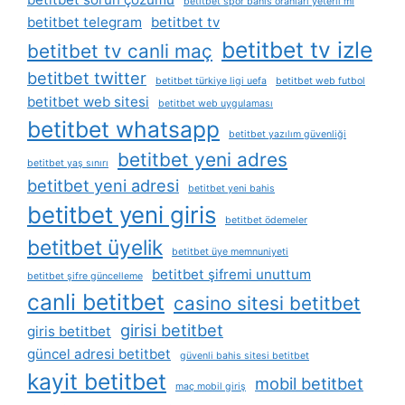
betitbet spor bahis oranları yeterli mi
betitbet telegram
betitbet tv
betitbet tv izle
betitbet tv canli maç
betitbet twitter
betitbet türkiye ligi uefa
betitbet web futbol
betitbet web sitesi
betitbet web uygulaması
betitbet whatsapp
betitbet yazılım güvenliği
betitbet yeni adres
betitbet yaş sınırı
betitbet yeni adresi
betitbet yeni bahis
betitbet yeni giris
betitbet ödemeler
betitbet üyelik
betitbet üye memnuniyeti
betitbet şifremi unuttum
betitbet şifre güncelleme
canli betitbet
casino sitesi betitbet
girisi betitbet
giris betitbet
güncel adresi betitbet
güvenli bahis sitesi betitbet
kayit betitbet
mobil betitbet
maç mobil giriş