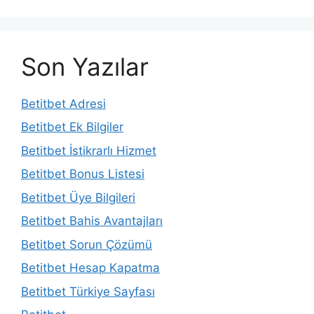
Son Yazılar
Betitbet Adresi
Betitbet Ek Bilgiler
Betitbet İstikrarlı Hizmet
Betitbet Bonus Listesi
Betitbet Üye Bilgileri
Betitbet Bahis Avantajları
Betitbet Sorun Çözümü
Betitbet Hesap Kapatma
Betitbet Türkiye Sayfası