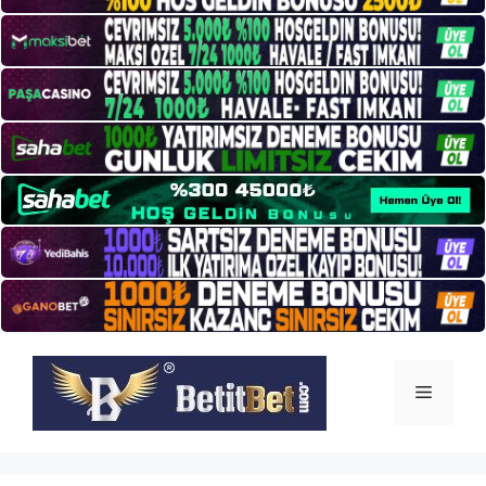
İçeriğe
atla
Menü