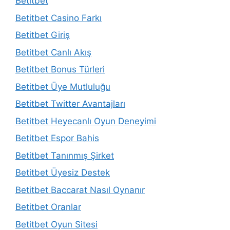
Betitbet
Betitbet Casino Farkı
Betitbet Giriş
Betitbet Canlı Akış
Betitbet Bonus Türleri
Betitbet Üye Mutluluğu
Betitbet Twitter Avantajları
Betitbet Heyecanlı Oyun Deneyimi
Betitbet Espor Bahis
Betitbet Tanınmış Şirket
Betitbet Üyesiz Destek
Betitbet Baccarat Nasıl Oynanır
Betitbet Oranlar
Betitbet Oyun Sitesi