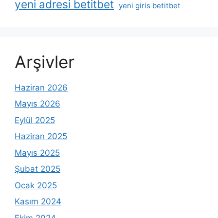
yeni adresi betitbet
yeni giris betitbet
Arşivler
Haziran 2026
Mayıs 2026
Eylül 2025
Haziran 2025
Mayıs 2025
Şubat 2025
Ocak 2025
Kasım 2024
Ekim 2024