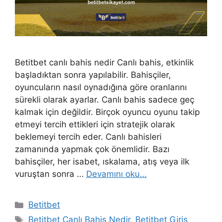
Betitbet canlı bahis nedir Canlı bahis, etkinlik
başladıktan sonra yapılabilir. Bahisçiler,
oyuncuların nasıl oynadığına göre oranlarını
sürekli olarak ayarlar. Canlı bahis sadece geç
kalmak için değildir. Birçok oyuncu oyunu takip
etmeyi tercih ettikleri için stratejik olarak
beklemeyi tercih eder. Canlı bahisleri
zamanında yapmak çok önemlidir. Bazı
bahisçiler, her isabet, ıskalama, atış veya ilk
vuruştan sonra …
Devamını oku…
Kategoriler
Betitbet
Etiketler
Betitbet Canlı Bahis Nedir
,
Betitbet Giriş