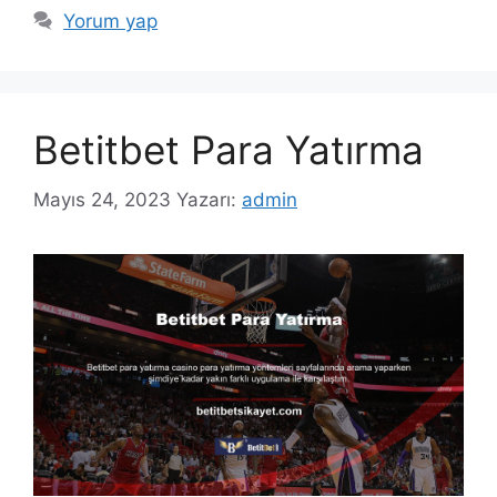
Yorum yap
Betitbet Para Yatırma
Mayıs 24, 2023
Yazarı:
admin