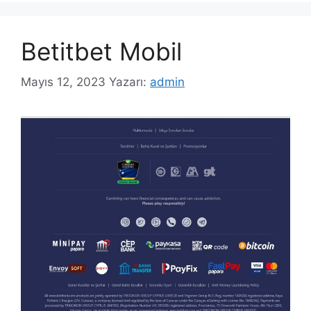
Betitbet Mobil
Mayıs 12, 2023
Yazarı:
admin