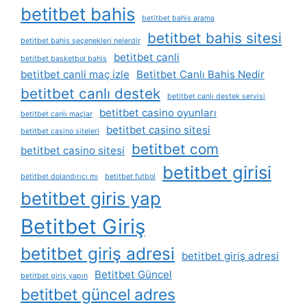
betitbet bahis
betitbet bahis arama
betitbet bahis sitesi
betitbet bahis seçenekleri nelerdir
betitbet canli
betitbet basketbol bahis
betitbet canli maç izle
Betitbet Canlı Bahis Nedir
betitbet canlı destek
betitbet canlı destek servisi
betitbet casino oyunları
betitbet canlı maçlar
betitbet casino sitesi
betitbet casino siteleri
betitbet com
betitbet casino sitesi
betitbet girisi
betitbet dolandırıcı mı
betitbet futbol
betitbet giris yap
Betitbet Giriş
betitbet giriş adresi
betitbet giriş adresi
Betitbet Güncel
betitbet giriş yapın
betitbet güncel adres