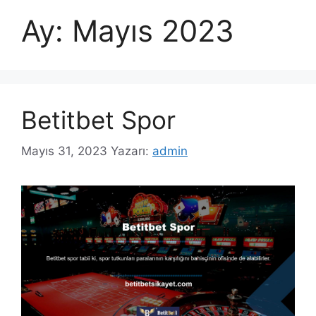
Ay:
Mayıs 2023
Betitbet Spor
Mayıs 31, 2023
Yazarı:
admin