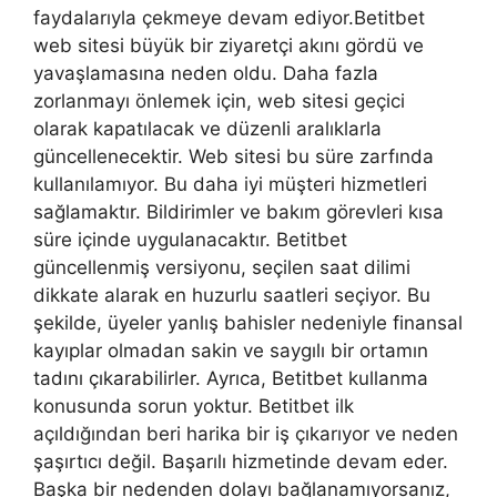
faydalarıyla çekmeye devam ediyor.Betitbet
web sitesi büyük bir ziyaretçi akını gördü ve
yavaşlamasına neden oldu. Daha fazla
zorlanmayı önlemek için, web sitesi geçici
olarak kapatılacak ve düzenli aralıklarla
güncellenecektir. Web sitesi bu süre zarfında
kullanılamıyor. Bu daha iyi müşteri hizmetleri
sağlamaktır. Bildirimler ve bakım görevleri kısa
süre içinde uygulanacaktır. Betitbet
güncellenmiş versiyonu, seçilen saat dilimi
dikkate alarak en huzurlu saatleri seçiyor. Bu
şekilde, üyeler yanlış bahisler nedeniyle finansal
kayıplar olmadan sakin ve saygılı bir ortamın
tadını çıkarabilirler. Ayrıca, Betitbet kullanma
konusunda sorun yoktur. Betitbet ilk
açıldığından beri harika bir iş çıkarıyor ve neden
şaşırtıcı değil. Başarılı hizmetinde devam eder.
Başka bir nedenden dolayı bağlanamıyorsanız,