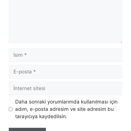
İsim
E-
posta
İnternet
sitesi
Daha sonraki yorumlarımda kullanılması için
adım, e-posta adresim ve site adresim bu
tarayıcıya kaydedilsin.