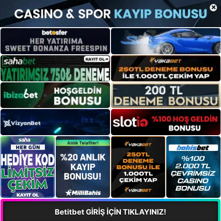
×
Betitbet GİRİŞ İÇİN TIKLAYINIZ!