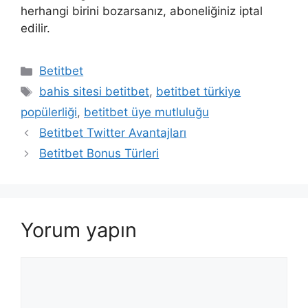
herhangi birini bozarsanız, aboneliğiniz iptal
edilir.
Kategoriler
Betitbet
Etiketler
bahis sitesi betitbet
,
betitbet türkiye
popülerliği
,
betitbet üye mutluluğu
Betitbet Twitter Avantajları
Betitbet Bonus Türleri
Yorum yapın
Yorum