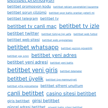
betitbet promosyon kodu
betitbet reklam seçenekleri kazanma
betitbet sorun çözümü
betitbet spor bahis oranları yeterli mi
betitbet telegram
betitbet tv
betitbet tv izle
betitbet tv canli maç
betitbet twitter
betitbet türkiye ligi uefa
betitbet web futbol
betitbet web sitesi
betitbet web uygulaması
betitbet whatsapp
betitbet yazılım güvenliği
betitbet yeni adres
betitbet yaş sınırı
betitbet yeni adresi
betitbet yeni bahis
betitbet yeni giris
betitbet ödemeler
betitbet üyelik
betitbet üye memnuniyeti
betitbet şifremi unuttum
betitbet şifre güncelleme
canli betitbet
casino sitesi betitbet
girisi betitbet
giris betitbet
güncel adresi betitbet
güvenli bahis sitesi betitbet