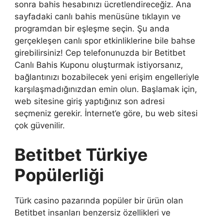
sonra bahis hesabınızı ücretlendireceğiz. Ana
sayfadaki canlı bahis menüsüne tıklayın ve
programdan bir eşleşme seçin. Şu anda
gerçekleşen canlı spor etkinliklerine bile bahse
girebilirsiniz! Cep telefonunuzda bir Betitbet
Canlı Bahis Kuponu oluşturmak istiyorsanız,
bağlantınızı bozabilecek yeni erişim engelleriyle
karşılaşmadığınızdan emin olun. Başlamak için,
web sitesine giriş yaptığınız son adresi
seçmeniz gerekir. İnternet’e göre, bu web sitesi
çok güvenilir.
Betitbet Türkiye
Popülerliği
Türk casino pazarında popüler bir ürün olan
Betitbet insanları benzersiz özellikleri ve