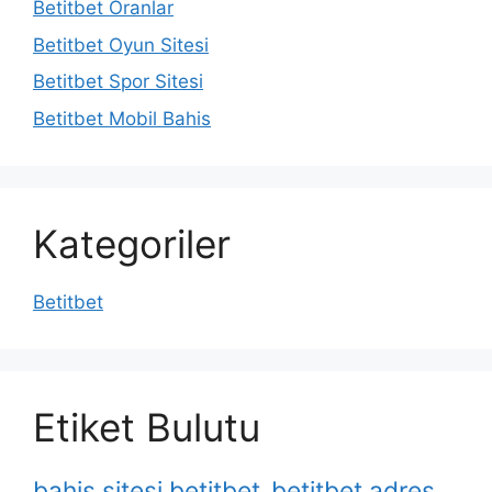
Betitbet Oranlar
Betitbet Oyun Sitesi
Betitbet Spor Sitesi
Betitbet Mobil Bahis
Kategoriler
Betitbet
Etiket Bulutu
bahis sitesi betitbet
betitbet adres