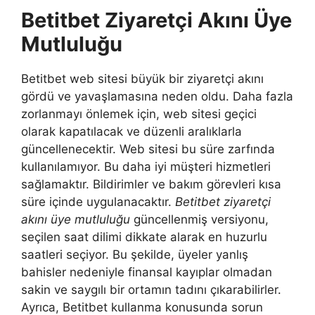
Betitbet Ziyaretçi Akını Üye
Mutluluğu
Betitbet web sitesi büyük bir ziyaretçi akını
gördü ve yavaşlamasına neden oldu. Daha fazla
zorlanmayı önlemek için, web sitesi geçici
olarak kapatılacak ve düzenli aralıklarla
güncellenecektir. Web sitesi bu süre zarfında
kullanılamıyor. Bu daha iyi müşteri hizmetleri
sağlamaktır. Bildirimler ve bakım görevleri kısa
süre içinde uygulanacaktır.
Betitbet ziyaretçi
akını üye mutluluğu
güncellenmiş versiyonu,
seçilen saat dilimi dikkate alarak en huzurlu
saatleri seçiyor. Bu şekilde, üyeler yanlış
bahisler nedeniyle finansal kayıplar olmadan
sakin ve saygılı bir ortamın tadını çıkarabilirler.
Ayrıca, Betitbet kullanma konusunda sorun