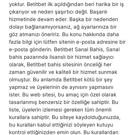
yoktur. Betitbet ilk açıldığından beri harika bir iş
çıkarıyor ve neden şaşırtıcı değil. Başarılı
hizmetinde devam eder. Başka bir nedenden
dolayı bağlanamıyorsanız, ağ ayarlarınıza bir
göz atmanızı öneririz. Bu konu hakkında daha
fazla bilgi için lütfen sitenin e-posta adresine bir
e-posta gönderin. Betitbet Sanal Bahis, Sanal
bahis pazarında lisanslı bir hizmet sağlayıcı
olarak, Betitbet bahis sitesinin önceliği her
zaman güvenilir ve kaliteli bir hizmet sunmak
olmuştur. Bu anlamda Betitbet kötü bir şey
yapmaz ve üyelerinin de aynısını yapmasını
ister. Bu web sitesi, bu amaç için özel olarak
tasarlanmış benzersiz bir özelliğe sahiptir. Bu
liste, üyelerin izlemesi gereken tüm önemli
kurallara sahiptir. Bu siteye kaydolduğunuzda,
bu kuralları kabul ettiğinizi söyleyen kutuyu
kontrol ettiğinizden emin olun. Bu kurallardan