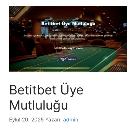
Betitbet Üye
Mutluluğu
Eylül 20, 2025
Yazarı:
admin