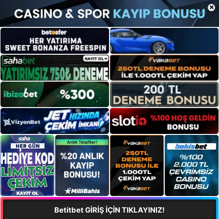
×
Betitbet GİRİŞ İÇİN TIKLAYINIZ!