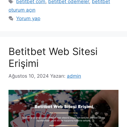
Etiketler
betitbet com
,
betitbet ödemeler
,
betitbet
oturum açın
Yorum yap
Betitbet Web Sitesi
Erişimi
Ağustos 10, 2024
Yazarı:
admin