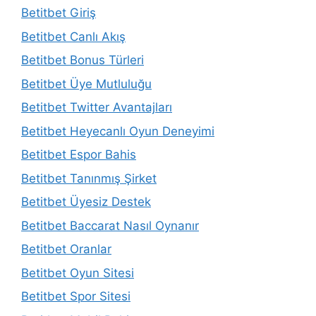
Betitbet Giriş
Betitbet Canlı Akış
Betitbet Bonus Türleri
Betitbet Üye Mutluluğu
Betitbet Twitter Avantajları
Betitbet Heyecanlı Oyun Deneyimi
Betitbet Espor Bahis
Betitbet Tanınmış Şirket
Betitbet Üyesiz Destek
Betitbet Baccarat Nasıl Oynanır
Betitbet Oranlar
Betitbet Oyun Sitesi
Betitbet Spor Sitesi