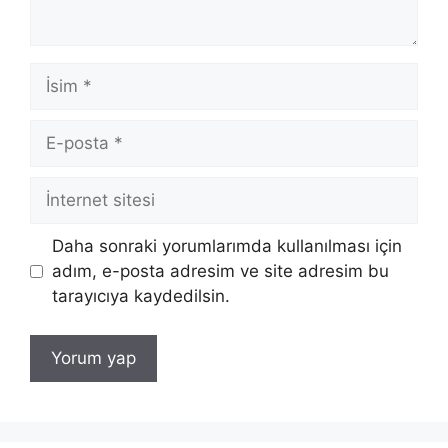
İsim
E-
posta
İnternet
sitesi
Daha sonraki yorumlarımda kullanılması için
adım, e-posta adresim ve site adresim bu
tarayıcıya kaydedilsin.