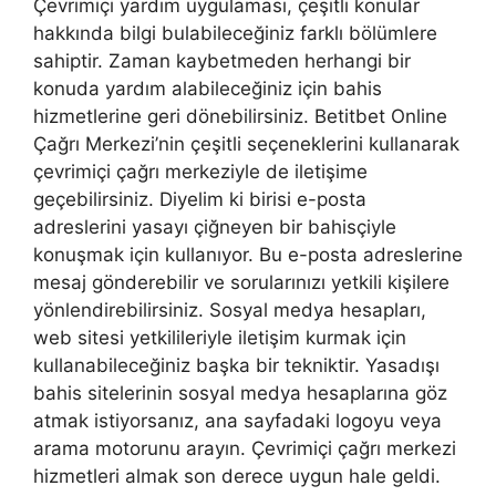
Çevrimiçi yardım uygulaması, çeşitli konular
hakkında bilgi bulabileceğiniz farklı bölümlere
sahiptir. Zaman kaybetmeden herhangi bir
konuda yardım alabileceğiniz için bahis
hizmetlerine geri dönebilirsiniz. Betitbet Online
Çağrı Merkezi’nin çeşitli seçeneklerini kullanarak
çevrimiçi çağrı merkeziyle de iletişime
geçebilirsiniz. Diyelim ki birisi e-posta
adreslerini yasayı çiğneyen bir bahisçiyle
konuşmak için kullanıyor. Bu e-posta adreslerine
mesaj gönderebilir ve sorularınızı yetkili kişilere
yönlendirebilirsiniz. Sosyal medya hesapları,
web sitesi yetkilileriyle iletişim kurmak için
kullanabileceğiniz başka bir tekniktir. Yasadışı
bahis sitelerinin sosyal medya hesaplarına göz
atmak istiyorsanız, ana sayfadaki logoyu veya
arama motorunu arayın. Çevrimiçi çağrı merkezi
hizmetleri almak son derece uygun hale geldi.