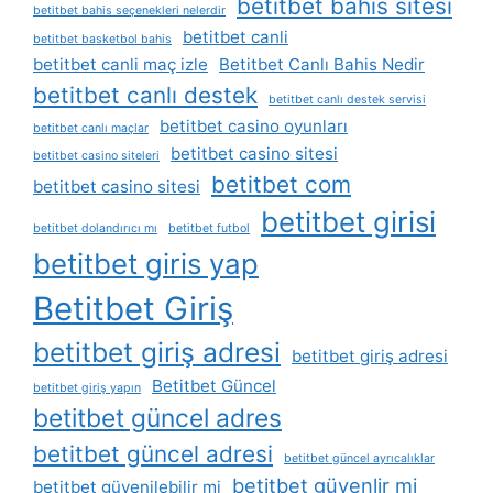
betitbet bahis sitesi
betitbet bahis seçenekleri nelerdir
betitbet canli
betitbet basketbol bahis
betitbet canli maç izle
Betitbet Canlı Bahis Nedir
betitbet canlı destek
betitbet canlı destek servisi
betitbet casino oyunları
betitbet canlı maçlar
betitbet casino sitesi
betitbet casino siteleri
betitbet com
betitbet casino sitesi
betitbet girisi
betitbet dolandırıcı mı
betitbet futbol
betitbet giris yap
Betitbet Giriş
betitbet giriş adresi
betitbet giriş adresi
Betitbet Güncel
betitbet giriş yapın
betitbet güncel adres
betitbet güncel adresi
betitbet güncel ayrıcalıklar
betitbet güvenlir mi
betitbet güvenilebilir mi