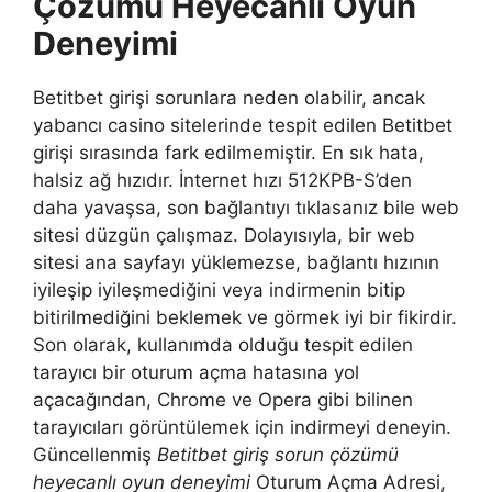
Çözümü Heyecanlı Oyun
Deneyimi
Betitbet girişi sorunlara neden olabilir, ancak
yabancı casino sitelerinde tespit edilen Betitbet
girişi sırasında fark edilmemiştir. En sık hata,
halsiz ağ hızıdır. İnternet hızı 512KPB-S’den
daha yavaşsa, son bağlantıyı tıklasanız bile web
sitesi düzgün çalışmaz. Dolayısıyla, bir web
sitesi ana sayfayı yüklemezse, bağlantı hızının
iyileşip iyileşmediğini veya indirmenin bitip
bitirilmediğini beklemek ve görmek iyi bir fikirdir.
Son olarak, kullanımda olduğu tespit edilen
tarayıcı bir oturum açma hatasına yol
açacağından, Chrome ve Opera gibi bilinen
tarayıcıları görüntülemek için indirmeyi deneyin.
Güncellenmiş
Betitbet giriş sorun çözümü
heyecanlı oyun deneyimi
Oturum Açma Adresi,