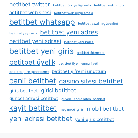
betitbet twitter
betitbet türkiye ligi uefa
betitbet web futbol
betitbet web sitesi
betitbet web uygulaması
betitbet whatsapp
betitbet yazılım güvenliği
betitbet yeni adres
betitbet yaş sınırı
betitbet yeni adresi
betitbet yeni bahis
betitbet yeni giris
betitbet ödemeler
betitbet üyelik
betitbet üye memnuniyeti
betitbet şifremi unuttum
betitbet şifre güncelleme
canli betitbet
casino sitesi betitbet
girisi betitbet
giris betitbet
güncel adresi betitbet
güvenli bahis sitesi betitbet
kayit betitbet
mobil betitbet
maç mobil giriş
yeni adresi betitbet
yeni giris betitbet