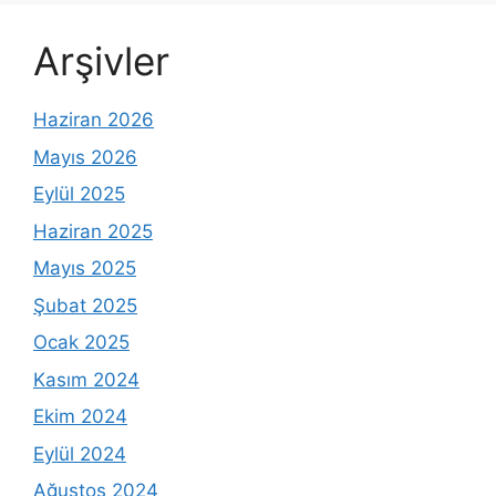
Arşivler
Haziran 2026
Mayıs 2026
Eylül 2025
Haziran 2025
Mayıs 2025
Şubat 2025
Ocak 2025
Kasım 2024
Ekim 2024
Eylül 2024
Ağustos 2024