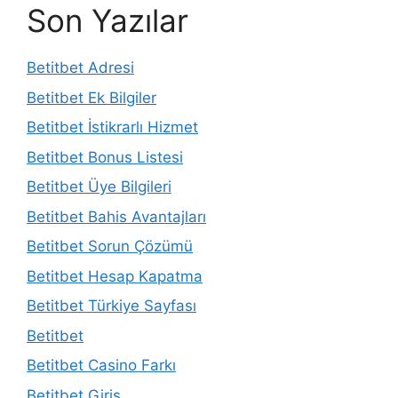
Son Yazılar
Betitbet Adresi
Betitbet Ek Bilgiler
Betitbet İstikrarlı Hizmet
Betitbet Bonus Listesi
Betitbet Üye Bilgileri
Betitbet Bahis Avantajları
Betitbet Sorun Çözümü
Betitbet Hesap Kapatma
Betitbet Türkiye Sayfası
Betitbet
Betitbet Casino Farkı
Betitbet Giriş