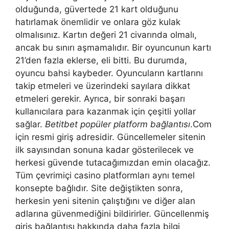
olduğunda, güvertede 21 kart olduğunu
hatırlamak önemlidir ve onlara göz kulak
olmalısınız. Kartın değeri 21 civarında olmalı,
ancak bu sınırı aşmamalıdır. Bir oyuncunun kartı
21’den fazla eklerse, eli bitti. Bu durumda,
oyuncu bahsi kaybeder. Oyuncuların kartlarını
takip etmeleri ve üzerindeki sayılara dikkat
etmeleri gerekir. Ayrıca, bir sonraki başarı
kullanıcılara para kazanmak için çeşitli yollar
sağlar.
Betitbet popüler platform bağlantısı
.Com
için resmi giriş adresidir. Güncellemeler sitenin
ilk sayısından sonuna kadar gösterilecek ve
herkesi güvende tutacağımızdan emin olacağız.
Tüm çevrimiçi casino platformları aynı temel
konsepte bağlıdır. Site değiştikten sonra,
herkesin yeni sitenin çalıştığını ve diğer alan
adlarına güvenmediğini bildirirler. Güncellenmiş
giriş bağlantısı hakkında daha fazla bilgi