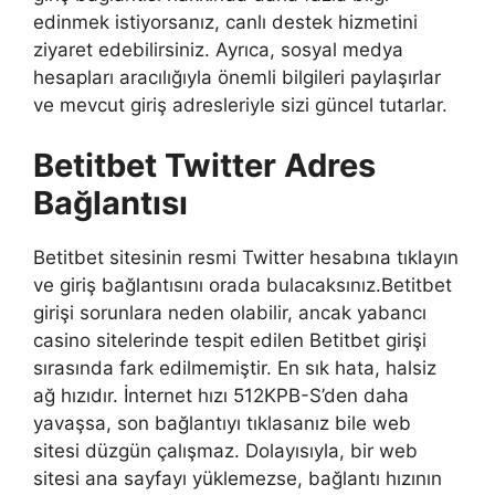
edinmek istiyorsanız, canlı destek hizmetini
ziyaret edebilirsiniz. Ayrıca, sosyal medya
hesapları aracılığıyla önemli bilgileri paylaşırlar
ve mevcut giriş adresleriyle sizi güncel tutarlar.
Betitbet Twitter Adres
Bağlantısı
Betitbet sitesinin resmi Twitter hesabına tıklayın
ve giriş bağlantısını orada bulacaksınız.Betitbet
girişi sorunlara neden olabilir, ancak yabancı
casino sitelerinde tespit edilen Betitbet girişi
sırasında fark edilmemiştir. En sık hata, halsiz
ağ hızıdır. İnternet hızı 512KPB-S’den daha
yavaşsa, son bağlantıyı tıklasanız bile web
sitesi düzgün çalışmaz. Dolayısıyla, bir web
sitesi ana sayfayı yüklemezse, bağlantı hızının