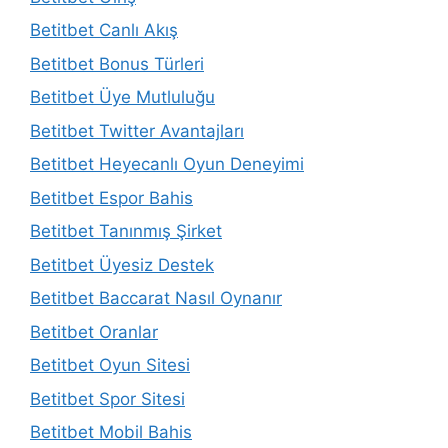
Betitbet Canlı Akış
Betitbet Bonus Türleri
Betitbet Üye Mutluluğu
Betitbet Twitter Avantajları
Betitbet Heyecanlı Oyun Deneyimi
Betitbet Espor Bahis
Betitbet Tanınmış Şirket
Betitbet Üyesiz Destek
Betitbet Baccarat Nasıl Oynanır
Betitbet Oranlar
Betitbet Oyun Sitesi
Betitbet Spor Sitesi
Betitbet Mobil Bahis