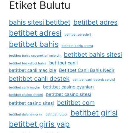
Etiket Bulutu
bahis sitesi betitbet
betitbet adres
betitbet adresi
betitbet adresleri
betitbet bahis
betitbet bahis arama
betitbet bahis sitesi
betitbet bahis seçenekleri nelerdir
betitbet canli
betitbet basketbol bahis
betitbet canli maç izle
Betitbet Canlı Bahis Nedir
betitbet canlı destek
betitbet canlı destek servisi
betitbet casino oyunları
betitbet canlı maçlar
betitbet casino sitesi
betitbet casino siteleri
betitbet com
betitbet casino sitesi
betitbet girisi
betitbet dolandırıcı mı
betitbet futbol
betitbet giris yap