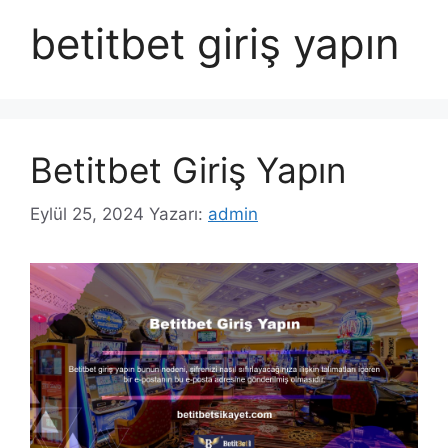
betitbet giriş yapın
Betitbet Giriş Yapın
Eylül 25, 2024
Yazarı:
admin