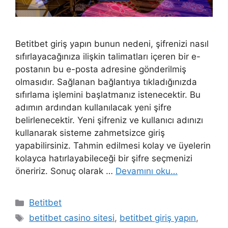
Betitbet giriş yapın bunun nedeni, şifrenizi nasıl
sıfırlayacağınıza ilişkin talimatları içeren bir e-
postanın bu e-posta adresine gönderilmiş
olmasıdır. Sağlanan bağlantıya tıkladığınızda
sıfırlama işlemini başlatmanız istenecektir. Bu
adımın ardından kullanılacak yeni şifre
belirlenecektir. Yeni şifreniz ve kullanıcı adınızı
kullanarak sisteme zahmetsizce giriş
yapabilirsiniz. Tahmin edilmesi kolay ve üyelerin
kolayca hatırlayabileceği bir şifre seçmenizi
öneririz. Sonuç olarak …
Devamını oku…
Kategoriler
Betitbet
Etiketler
betitbet casino sitesi
,
betitbet giriş yapın
,