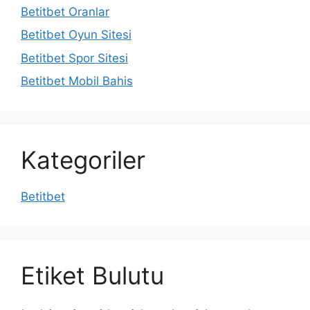
Betitbet Oranlar
Betitbet Oyun Sitesi
Betitbet Spor Sitesi
Betitbet Mobil Bahis
Kategoriler
Betitbet
Etiket Bulutu