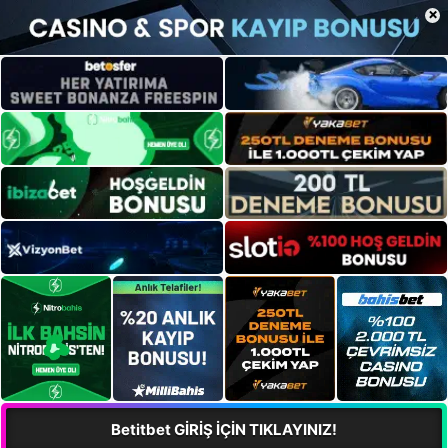
×
Betitbet GİRİŞ İÇİN TIKLAYINIZ!