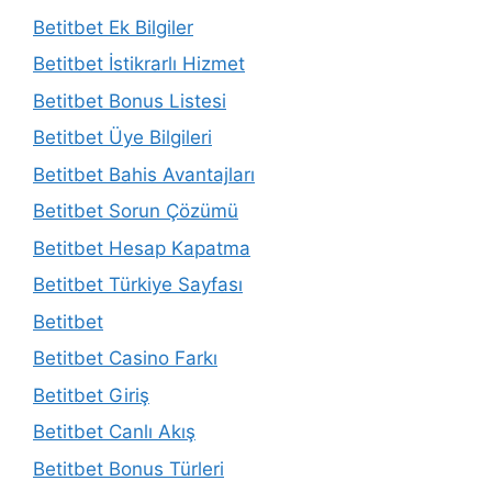
Betitbet Ek Bilgiler
Betitbet İstikrarlı Hizmet
Betitbet Bonus Listesi
Betitbet Üye Bilgileri
Betitbet Bahis Avantajları
Betitbet Sorun Çözümü
Betitbet Hesap Kapatma
Betitbet Türkiye Sayfası
Betitbet
Betitbet Casino Farkı
Betitbet Giriş
Betitbet Canlı Akış
Betitbet Bonus Türleri