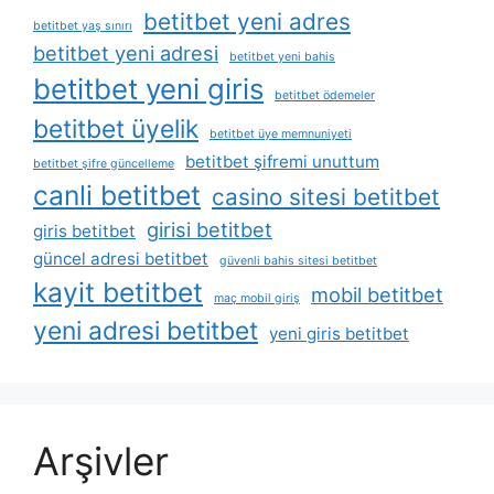
betitbet yeni adres
betitbet yaş sınırı
betitbet yeni adresi
betitbet yeni bahis
betitbet yeni giris
betitbet ödemeler
betitbet üyelik
betitbet üye memnuniyeti
betitbet şifremi unuttum
betitbet şifre güncelleme
canli betitbet
casino sitesi betitbet
girisi betitbet
giris betitbet
güncel adresi betitbet
güvenli bahis sitesi betitbet
kayit betitbet
mobil betitbet
maç mobil giriş
yeni adresi betitbet
yeni giris betitbet
Arşivler