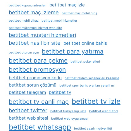
betitbet maç izle
betitbet kuponu adresleri
betitbet maç izleme
betitbet maç mobil giriş
betitbet mobil cihaz
betitbet mobil hizmetler
betitbet mükemmel hizmet web site
betitbet müşteri hizmetleri
betitbet nasil bir site
betitbet online bahis
betitbet para yatırma
betitbet oturum açın
betitbet para çekme
betitbet poker elleri
betitbet promosyon
betitbet promosyon kodu
betitbet reklam seçenekleri kazanma
betitbet sorun çözümü
betitbet spor bahis oranları yeterli mi
betitbet telegram
betitbet tv
betitbet tv izle
betitbet tv canli maç
betitbet twitter
betitbet türkiye ligi uefa
betitbet web futbol
betitbet web sitesi
betitbet web uygulaması
betitbet whatsapp
betitbet yazılım güvenliği