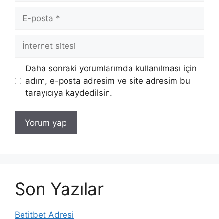
E-
posta
İnternet
sitesi
Daha sonraki yorumlarımda kullanılması için
adım, e-posta adresim ve site adresim bu
tarayıcıya kaydedilsin.
Son Yazılar
Betitbet Adresi