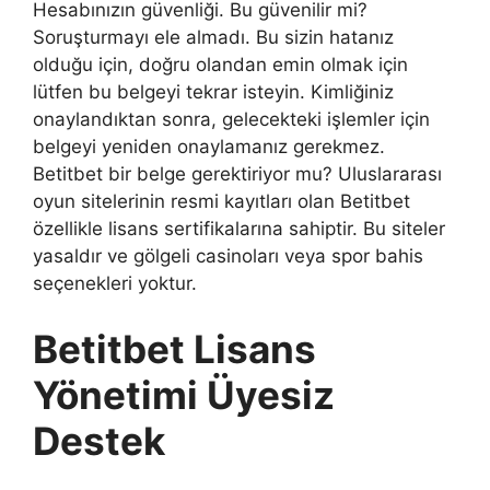
Hesabınızın güvenliği. Bu güvenilir mi?
Soruşturmayı ele almadı. Bu sizin hatanız
olduğu için, doğru olandan emin olmak için
lütfen bu belgeyi tekrar isteyin. Kimliğiniz
onaylandıktan sonra, gelecekteki işlemler için
belgeyi yeniden onaylamanız gerekmez.
Betitbet bir belge gerektiriyor mu? Uluslararası
oyun sitelerinin resmi kayıtları olan Betitbet
özellikle lisans sertifikalarına sahiptir. Bu siteler
yasaldır ve gölgeli casinoları veya spor bahis
seçenekleri yoktur.
Betitbet Lisans
Yönetimi Üyesiz
Destek