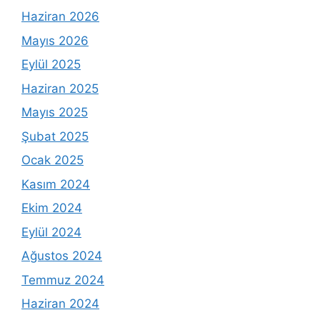
Haziran 2026
Mayıs 2026
Eylül 2025
Haziran 2025
Mayıs 2025
Şubat 2025
Ocak 2025
Kasım 2024
Ekim 2024
Eylül 2024
Ağustos 2024
Temmuz 2024
Haziran 2024