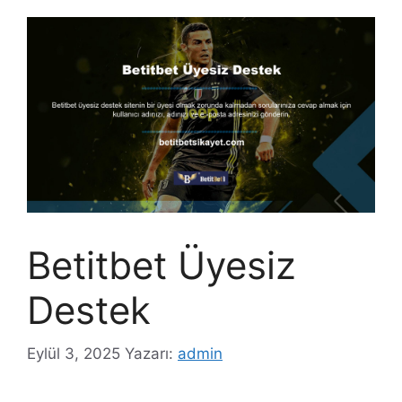
Betitbet Üyesiz
Destek
Eylül 3, 2025
Yazarı:
admin