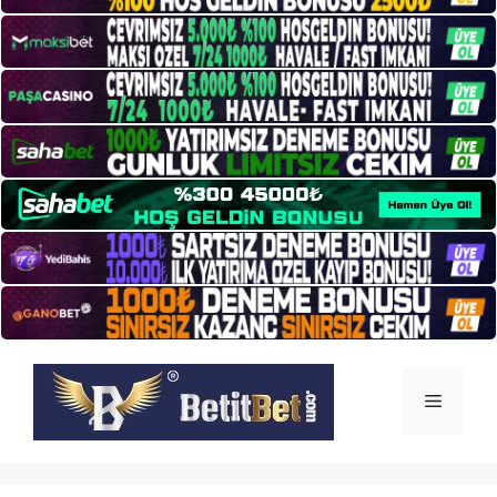
İçeriğe
atla
Menü