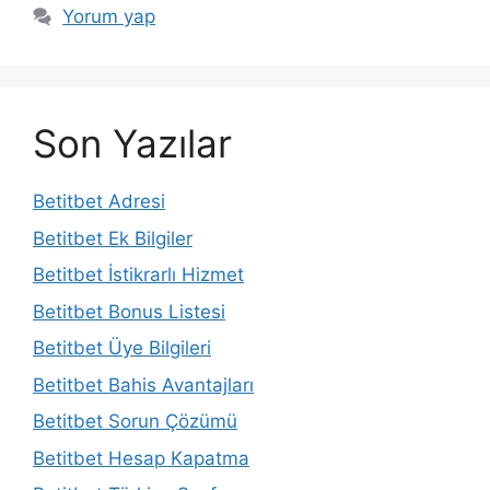
Yorum yap
Son Yazılar
Betitbet Adresi
Betitbet Ek Bilgiler
Betitbet İstikrarlı Hizmet
Betitbet Bonus Listesi
Betitbet Üye Bilgileri
Betitbet Bahis Avantajları
Betitbet Sorun Çözümü
Betitbet Hesap Kapatma