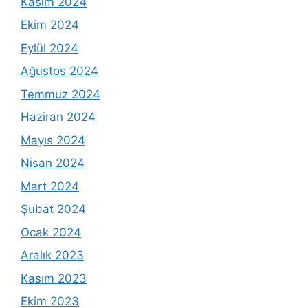
Kasım 2024
Ekim 2024
Eylül 2024
Ağustos 2024
Temmuz 2024
Haziran 2024
Mayıs 2024
Nisan 2024
Mart 2024
Şubat 2024
Ocak 2024
Aralık 2023
Kasım 2023
Ekim 2023