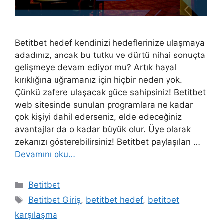
Betitbet hedef kendinizi hedeflerinize ulaşmaya
adadınız, ancak bu tutku ve dürtü nihai sonuçta
gelişmeye devam ediyor mu? Artık hayal
kırıklığına uğramanız için hiçbir neden yok.
Çünkü zafere ulaşacak güce sahipsiniz! Betitbet
web sitesinde sunulan programlara ne kadar
çok kişiyi dahil ederseniz, elde edeceğiniz
avantajlar da o kadar büyük olur. Üye olarak
zekanızı gösterebilirsiniz! Betitbet paylaşılan …
Devamını oku…
Kategoriler
Betitbet
Etiketler
Betitbet Giriş
,
betitbet hedef
,
betitbet
karşılaşma