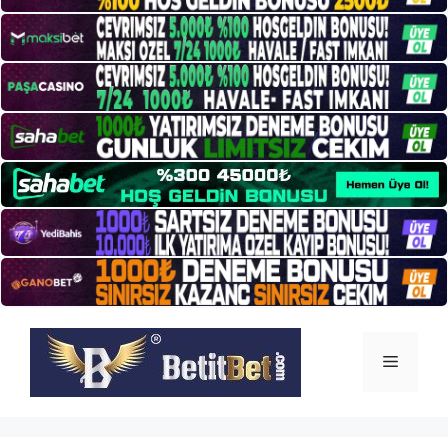
İçeriğe
atla
Menü