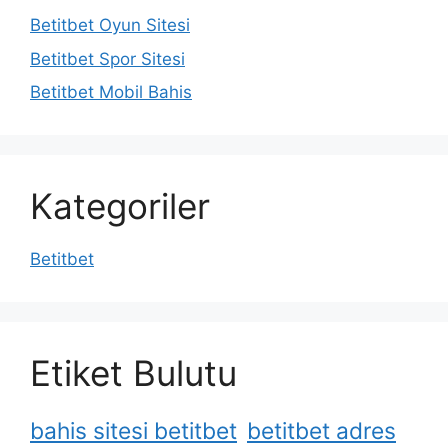
Betitbet Oyun Sitesi
Betitbet Spor Sitesi
Betitbet Mobil Bahis
Kategoriler
Betitbet
Etiket Bulutu
bahis sitesi betitbet
betitbet adres