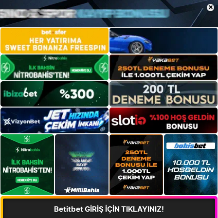
×
Betitbet GİRİŞ İÇİN TIKLAYINIZ!