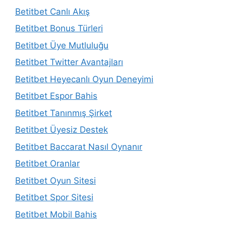
Betitbet Canlı Akış
Betitbet Bonus Türleri
Betitbet Üye Mutluluğu
Betitbet Twitter Avantajları
Betitbet Heyecanlı Oyun Deneyimi
Betitbet Espor Bahis
Betitbet Tanınmış Şirket
Betitbet Üyesiz Destek
Betitbet Baccarat Nasıl Oynanır
Betitbet Oranlar
Betitbet Oyun Sitesi
Betitbet Spor Sitesi
Betitbet Mobil Bahis