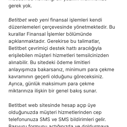
gerek yok.
Betitbet web yeni
finansal işlemleri kendi
düzenlemeleri çerçevesinde yönetmektedir. Bu
kurallar Finansal İşlemler bölümünde
açıklanmaktadır. Gerekirse bu talimatlar,
Betitbet çevrimiçi destek hattı aracılığıyla
erişilebilen müşteri hizmetleri temsilcinizden
alınabilir. Bu sitedeki ödeme limitleri
anlayışımıza bakarsanız, minimum para çekme
kavramının geçerli olduğunu göreceksiniz.
Ayrıca, günlük maksimum para çekme
miktarınıza ilişkin bir genel bakış sunar.
Betitbet web sitesinde hesap açıp üye
olduğunuzda müşteri hizmetlerinden cep
telefonunuza SMS ve SMS bildirimleri gelir.
Başvuru formunu açtığınızda ve doldurmaya