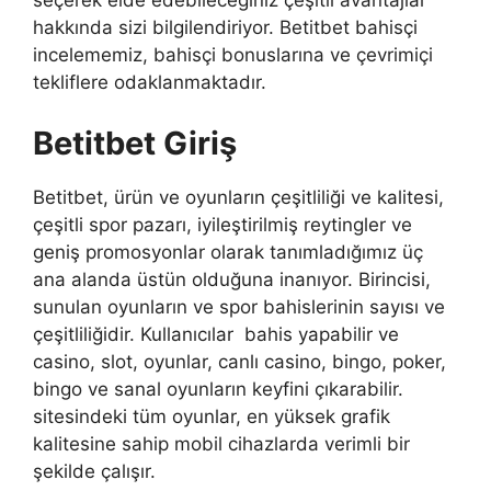
seçerek elde edebileceğiniz çeşitli avantajlar
hakkında sizi bilgilendiriyor. Betitbet bahisçi
incelememiz, bahisçi bonuslarına ve çevrimiçi
tekliflere odaklanmaktadır.
Betitbet Giriş
Betitbet, ürün ve oyunların çeşitliliği ve kalitesi,
çeşitli spor pazarı, iyileştirilmiş reytingler ve
geniş promosyonlar olarak tanımladığımız üç
ana alanda üstün olduğuna inanıyor. Birincisi,
sunulan oyunların ve spor bahislerinin sayısı ve
çeşitliliğidir. Kullanıcılar bahis yapabilir ve
casino, slot, oyunlar, canlı casino, bingo, poker,
bingo ve sanal oyunların keyfini çıkarabilir.
sitesindeki tüm oyunlar, en yüksek grafik
kalitesine sahip mobil cihazlarda verimli bir
şekilde çalışır.