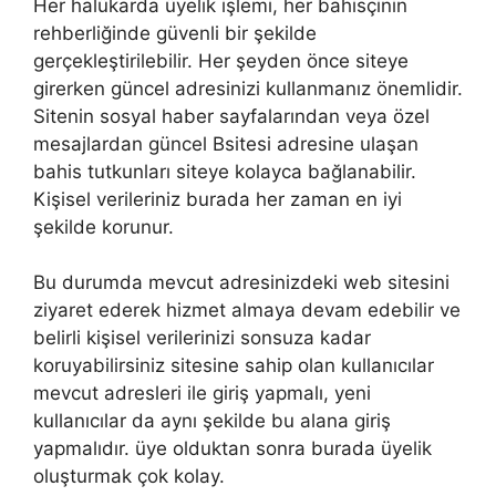
Her halükarda üyelik işlemi, her bahisçinin
rehberliğinde güvenli bir şekilde
gerçekleştirilebilir. Her şeyden önce siteye
girerken güncel adresinizi kullanmanız önemlidir.
Sitenin sosyal haber sayfalarından veya özel
mesajlardan güncel Bsitesi adresine ulaşan
bahis tutkunları siteye kolayca bağlanabilir.
Kişisel verileriniz burada her zaman en iyi
şekilde korunur.
Bu durumda mevcut adresinizdeki web sitesini
ziyaret ederek hizmet almaya devam edebilir ve
belirli kişisel verilerinizi sonsuza kadar
koruyabilirsiniz sitesine sahip olan kullanıcılar
mevcut adresleri ile giriş yapmalı, yeni
kullanıcılar da aynı şekilde bu alana giriş
yapmalıdır. üye olduktan sonra burada üyelik
oluşturmak çok kolay.