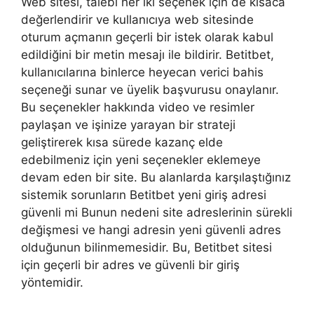
Web sitesi, talebi her iki seçenek için de kısaca
değerlendirir ve kullanıcıya web sitesinde
oturum açmanın geçerli bir istek olarak kabul
edildiğini bir metin mesajı ile bildirir. Betitbet,
kullanıcılarına binlerce heyecan verici bahis
seçeneği sunar ve üyelik başvurusu onaylanır.
Bu seçenekler hakkında video ve resimler
paylaşan ve işinize yarayan bir strateji
geliştirerek kısa sürede kazanç elde
edebilmeniz için yeni seçenekler eklemeye
devam eden bir site. Bu alanlarda karşılaştığınız
sistemik sorunların Betitbet yeni giriş adresi
güvenli mi Bunun nedeni site adreslerinin sürekli
değişmesi ve hangi adresin yeni güvenli adres
olduğunun bilinmemesidir. Bu, Betitbet sitesi
için geçerli bir adres ve güvenli bir giriş
yöntemidir.