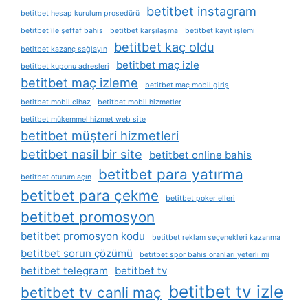
betitbet instagram
betitbet hesap kurulum prosedürü
betitbet i̇le şeffaf bahis
betitbet karşılaşma
betitbet kayıt i̇şlemi
betitbet kaç oldu
betitbet kazanç sağlayın
betitbet maç izle
betitbet kuponu adresleri
betitbet maç izleme
betitbet maç mobil giriş
betitbet mobil cihaz
betitbet mobil hizmetler
betitbet mükemmel hizmet web site
betitbet müşteri hizmetleri
betitbet nasil bir site
betitbet online bahis
betitbet para yatırma
betitbet oturum açın
betitbet para çekme
betitbet poker elleri
betitbet promosyon
betitbet promosyon kodu
betitbet reklam seçenekleri kazanma
betitbet sorun çözümü
betitbet spor bahis oranları yeterli mi
betitbet telegram
betitbet tv
betitbet tv izle
betitbet tv canli maç