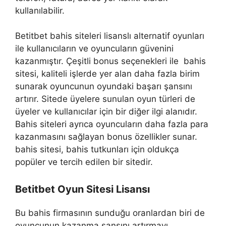
kullanılabilir.
Betitbet bahis siteleri lisanslı alternatif oyunları
ile kullanıcıların ve oyuncuların güvenini
kazanmıştır. Çeşitli bonus seçenekleri ile bahis
sitesi, kaliteli işlerde yer alan daha fazla birim
sunarak oyuncunun oyundaki başarı şansını
artırır. Sitede üyelere sunulan oyun türleri de
üyeler ve kullanıcılar için bir diğer ilgi alanıdır.
Bahis siteleri ayrıca oyuncuların daha fazla para
kazanmasını sağlayan bonus özellikler sunar.
bahis sitesi, bahis tutkunları için oldukça
popüler ve tercih edilen bir sitedir.
Betitbet Oyun Sitesi Lisansı
Bu bahis firmasının sunduğu oranlardan biri de
oyuncunun kazanma şansını artırmayı