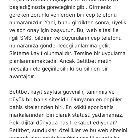
başladığınızda göreceğiniz gibi. Girmeniz
gereken zorunlu verilerden biri cep telefonu
numaranızdır. Yani, bunu girdikten sonra, üyelik
ve son onay için başvurun. Bu, web sitesi ile
ilgili SMS, bildirim ve duyuruların cep telefonu
numaranıza gönderileceği anlamına gelir.
Sisteme kayıt olunmalıdır. Tersine bir uygulama
planlanmamaktadır. Ancak Betitbet metin
mesajları ele geçirilebilir ki bu bilinen bir
avantajdır.
Betitbet kayıt sayfası güvenilir, tanınmış ve
büyük bir bahis sitesidir. Dünyanın en popüler
bahis sitelerinden biri. En köklü spor bahis
markalarından biri olarak statüsü yadsınamaz.
Peki dijital dünyada nasıl rekabet ediyorlar?
Betitbet, sundukları özellikler ve bu web sitesini