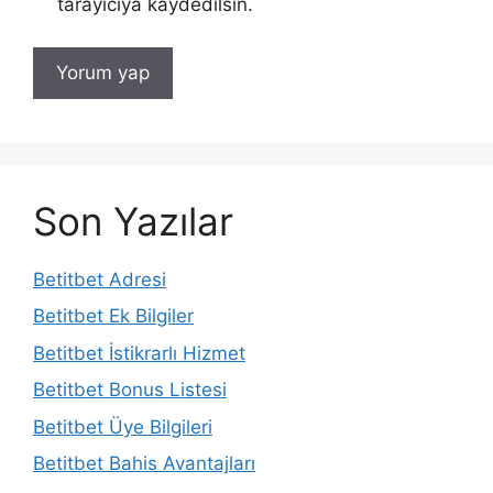
tarayıcıya kaydedilsin.
Son Yazılar
Betitbet Adresi
Betitbet Ek Bilgiler
Betitbet İstikrarlı Hizmet
Betitbet Bonus Listesi
Betitbet Üye Bilgileri
Betitbet Bahis Avantajları