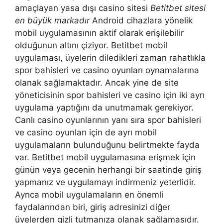
amaçlayan yasa dışı casino sitesi
Betitbet sitesi
en büyük markadır
Android cihazlara yönelik
mobil uygulamasının aktif olarak erişilebilir
olduğunun altını çiziyor. Betitbet mobil
uygulaması, üyelerin diledikleri zaman rahatlıkla
spor bahisleri ve casino oyunları oynamalarına
olanak sağlamaktadır. Ancak yine de site
yöneticisinin spor bahisleri ve casino için iki ayrı
uygulama yaptığını da unutmamak gerekiyor.
Canlı casino oyunlarının yanı sıra spor bahisleri
ve casino oyunları için de ayrı mobil
uygulamaların bulunduğunu belirtmekte fayda
var. Betitbet mobil uygulamasına erişmek için
günün veya gecenin herhangi bir saatinde giriş
yapmanız ve uygulamayı indirmeniz yeterlidir.
Ayrıca mobil uygulamaların en önemli
faydalarından biri, giriş adresinizi diğer
üyelerden gizli tutmanıza olanak sağlamasıdır.