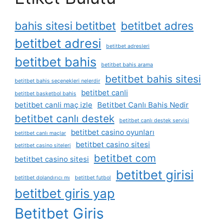
bahis sitesi betitbet
betitbet adres
betitbet adresi
betitbet adresleri
betitbet bahis
betitbet bahis arama
betitbet bahis sitesi
betitbet bahis seçenekleri nelerdir
betitbet canli
betitbet basketbol bahis
betitbet canli maç izle
Betitbet Canlı Bahis Nedir
betitbet canlı destek
betitbet canlı destek servisi
betitbet casino oyunları
betitbet canlı maçlar
betitbet casino sitesi
betitbet casino siteleri
betitbet com
betitbet casino sitesi
betitbet girisi
betitbet dolandırıcı mı
betitbet futbol
betitbet giris yap
Betitbet Giriş