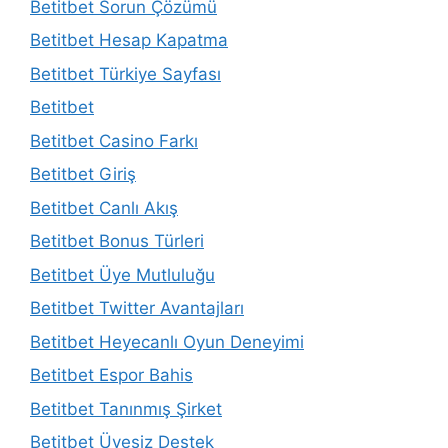
Betitbet Sorun Çözümü
Betitbet Hesap Kapatma
Betitbet Türkiye Sayfası
Betitbet
Betitbet Casino Farkı
Betitbet Giriş
Betitbet Canlı Akış
Betitbet Bonus Türleri
Betitbet Üye Mutluluğu
Betitbet Twitter Avantajları
Betitbet Heyecanlı Oyun Deneyimi
Betitbet Espor Bahis
Betitbet Tanınmış Şirket
Betitbet Üyesiz Destek