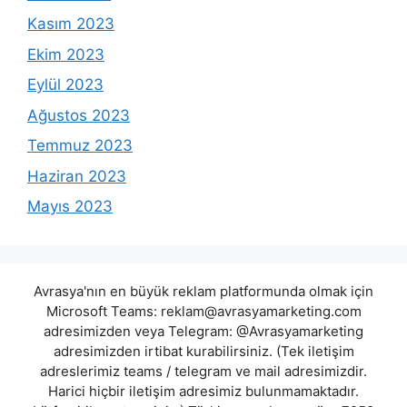
Kasım 2023
Ekim 2023
Eylül 2023
Ağustos 2023
Temmuz 2023
Haziran 2023
Mayıs 2023
Avrasya'nın en büyük reklam platformunda olmak için
Microsoft Teams:
reklam@avrasyamarketing.com
adresimizden veya Telegram: @Avrasyamarketing
adresimizden irtibat kurabilirsiniz. (Tek iletişim
adreslerimiz teams / telegram ve mail adresimizdir.
Harici hiçbir iletişim adresimiz bulunmamaktadır.