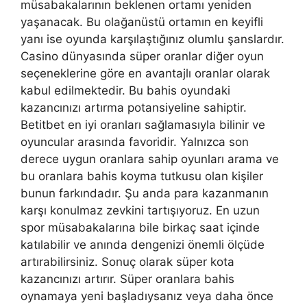
müsabakalarının beklenen ortamı yeniden
yaşanacak. Bu olağanüstü ortamın en keyifli
yanı ise oyunda karşılaştığınız olumlu şanslardır.
Casino dünyasında süper oranlar diğer oyun
seçeneklerine göre en avantajlı oranlar olarak
kabul edilmektedir. Bu bahis oyundaki
kazancınızı artırma potansiyeline sahiptir.
Betitbet en iyi oranları sağlamasıyla bilinir ve
oyuncular arasında favoridir. Yalnızca son
derece uygun oranlara sahip oyunları arama ve
bu oranlara bahis koyma tutkusu olan kişiler
bunun farkındadır. Şu anda para kazanmanın
karşı konulmaz zevkini tartışıyoruz. En uzun
spor müsabakalarına bile birkaç saat içinde
katılabilir ve anında dengenizi önemli ölçüde
artırabilirsiniz. Sonuç olarak süper kota
kazancınızı artırır. Süper oranlara bahis
oynamaya yeni başladıysanız veya daha önce