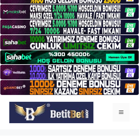
İçeriğe
atla
Menü