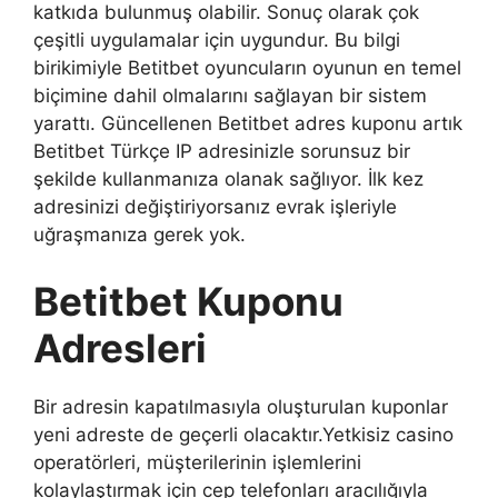
katkıda bulunmuş olabilir. Sonuç olarak çok
çeşitli uygulamalar için uygundur. Bu bilgi
birikimiyle Betitbet oyuncuların oyunun en temel
biçimine dahil olmalarını sağlayan bir sistem
yarattı. Güncellenen Betitbet adres kuponu artık
Betitbet Türkçe IP adresinizle sorunsuz bir
şekilde kullanmanıza olanak sağlıyor. İlk kez
adresinizi değiştiriyorsanız evrak işleriyle
uğraşmanıza gerek yok.
Betitbet Kuponu
Adresleri
Bir adresin kapatılmasıyla oluşturulan kuponlar
yeni adreste de geçerli olacaktır.Yetkisiz casino
operatörleri, müşterilerinin işlemlerini
kolaylaştırmak için cep telefonları aracılığıyla