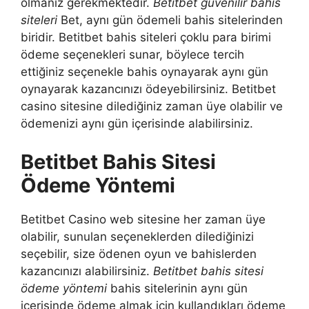
olmanız gerekmektedir.
Betitbet güvenilir bahis
siteleri
Bet, aynı gün ödemeli bahis sitelerinden
biridir. Betitbet bahis siteleri çoklu para birimi
ödeme seçenekleri sunar, böylece tercih
ettiğiniz seçenekle bahis oynayarak aynı gün
oynayarak kazancınızı ödeyebilirsiniz. Betitbet
casino sitesine dilediğiniz zaman üye olabilir ve
ödemenizi aynı gün içerisinde alabilirsiniz.
Betitbet Bahis Sitesi
Ödeme Yöntemi
Betitbet Casino web sitesine her zaman üye
olabilir, sunulan seçeneklerden dilediğinizi
seçebilir, size ödenen oyun ve bahislerden
kazancınızı alabilirsiniz.
Betitbet bahis sitesi
ödeme yöntemi
bahis sitelerinin aynı gün
içerisinde ödeme almak için kullandıkları ödeme