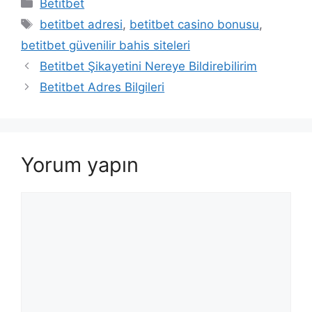
Kategoriler
Betitbet
Etiketler
betitbet adresi
,
betitbet casino bonusu
,
betitbet güvenilir bahis siteleri
Betitbet Şikayetini Nereye Bildirebilirim
Betitbet Adres Bilgileri
Yorum yapın
Yorum