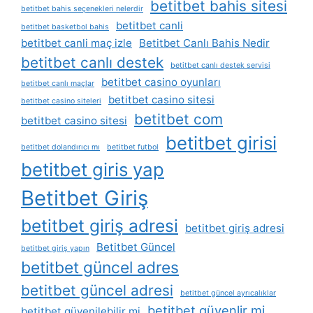
betitbet bahis sitesi
betitbet bahis seçenekleri nelerdir
betitbet canli
betitbet basketbol bahis
betitbet canli maç izle
Betitbet Canlı Bahis Nedir
betitbet canlı destek
betitbet canlı destek servisi
betitbet casino oyunları
betitbet canlı maçlar
betitbet casino sitesi
betitbet casino siteleri
betitbet com
betitbet casino sitesi
betitbet girisi
betitbet dolandırıcı mı
betitbet futbol
betitbet giris yap
Betitbet Giriş
betitbet giriş adresi
betitbet giriş adresi
Betitbet Güncel
betitbet giriş yapın
betitbet güncel adres
betitbet güncel adresi
betitbet güncel ayrıcalıklar
betitbet güvenlir mi
betitbet güvenilebilir mi