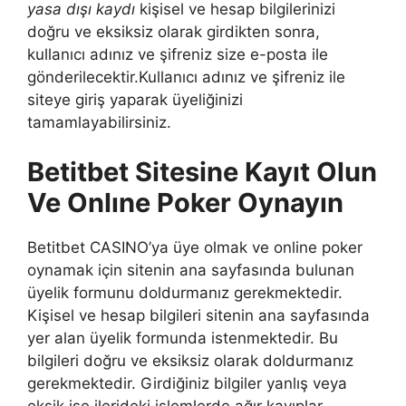
yasa dışı kaydı
kişisel ve hesap bilgilerinizi
doğru ve eksiksiz olarak girdikten sonra,
kullanıcı adınız ve şifreniz size e-posta ile
gönderilecektir.Kullanıcı adınız ve şifreniz ile
siteye giriş yaparak üyeliğinizi
tamamlayabilirsiniz.
Betitbet Sitesine Kayıt Olun
Ve Onlıne Poker Oynayın
Betitbet CASINO’ya üye olmak ve online poker
oynamak için sitenin ana sayfasında bulunan
üyelik formunu doldurmanız gerekmektedir.
Kişisel ve hesap bilgileri sitenin ana sayfasında
yer alan üyelik formunda istenmektedir. Bu
bilgileri doğru ve eksiksiz olarak doldurmanız
gerekmektedir. Girdiğiniz bilgiler yanlış veya