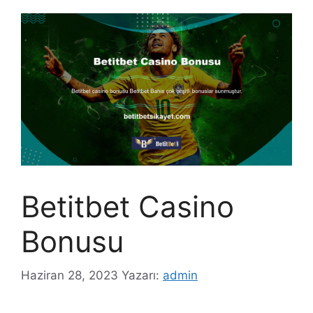
Betitbet Casino
Bonusu
Haziran 28, 2023
Yazarı:
admin