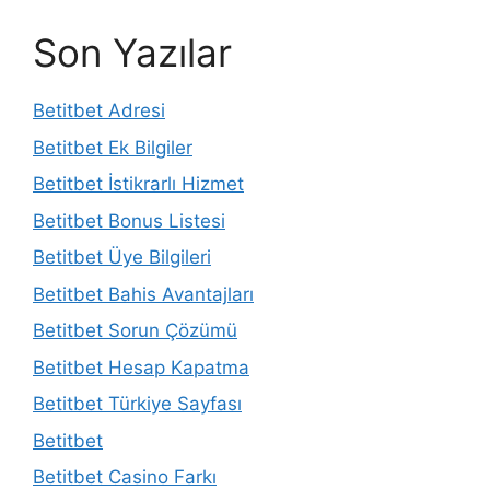
Son Yazılar
Betitbet Adresi
Betitbet Ek Bilgiler
Betitbet İstikrarlı Hizmet
Betitbet Bonus Listesi
Betitbet Üye Bilgileri
Betitbet Bahis Avantajları
Betitbet Sorun Çözümü
Betitbet Hesap Kapatma
Betitbet Türkiye Sayfası
Betitbet
Betitbet Casino Farkı