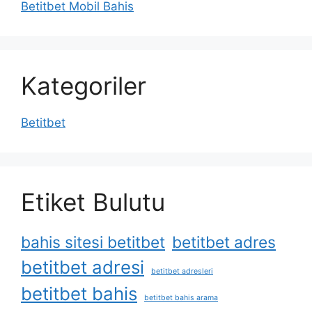
Betitbet Mobil Bahis
Kategoriler
Betitbet
Etiket Bulutu
bahis sitesi betitbet
betitbet adres
betitbet adresi
betitbet adresleri
betitbet bahis
betitbet bahis arama