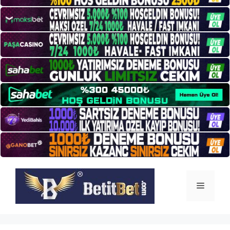
İçeriğe
atla
Menü