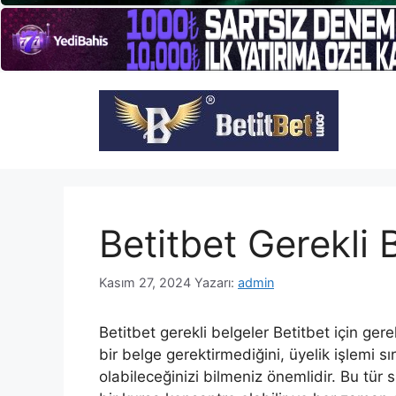
İçeriğe
atla
Betitbet Gerekli 
Kasım 27, 2024
Yazarı:
admin
Betitbet gerekli belgeler Betitbet için ger
bir belge gerektirmediğini, üyelik işlemi sı
olabileceğinizi bilmeniz önemlidir. Bu tür