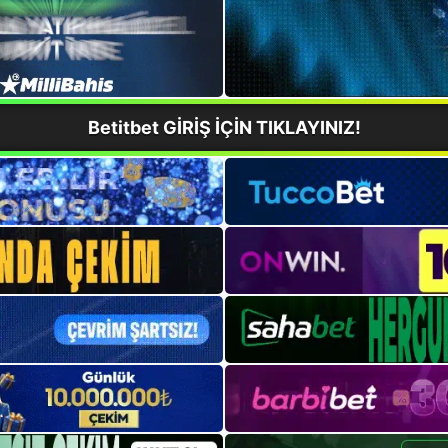
Betitbet GİRİŞ İÇİN TIKLAYINIZ!