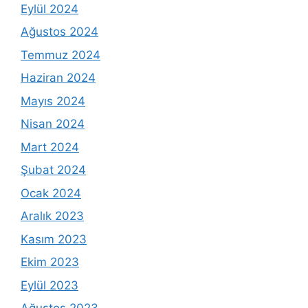
Eylül 2024
Ağustos 2024
Temmuz 2024
Haziran 2024
Mayıs 2024
Nisan 2024
Mart 2024
Şubat 2024
Ocak 2024
Aralık 2023
Kasım 2023
Ekim 2023
Eylül 2023