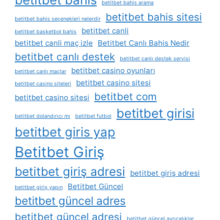
betitbet bahis arama
betitbet bahis sitesi
betitbet bahis seçenekleri nelerdir
betitbet canli
betitbet basketbol bahis
betitbet canli maç izle
Betitbet Canlı Bahis Nedir
betitbet canlı destek
betitbet canlı destek servisi
betitbet casino oyunları
betitbet canlı maçlar
betitbet casino sitesi
betitbet casino siteleri
betitbet com
betitbet casino sitesi
betitbet girisi
betitbet dolandırıcı mı
betitbet futbol
betitbet giris yap
Betitbet Giriş
betitbet giriş adresi
betitbet giriş adresi
Betitbet Güncel
betitbet giriş yapın
betitbet güncel adres
betitbet güncel adresi
betitbet güncel ayrıcalıklar