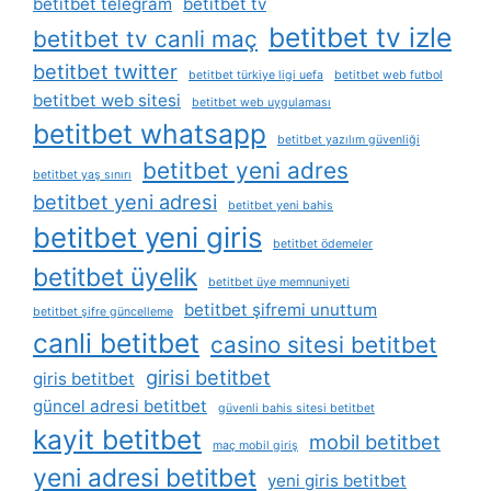
betitbet telegram
betitbet tv
betitbet tv izle
betitbet tv canli maç
betitbet twitter
betitbet türkiye ligi uefa
betitbet web futbol
betitbet web sitesi
betitbet web uygulaması
betitbet whatsapp
betitbet yazılım güvenliği
betitbet yeni adres
betitbet yaş sınırı
betitbet yeni adresi
betitbet yeni bahis
betitbet yeni giris
betitbet ödemeler
betitbet üyelik
betitbet üye memnuniyeti
betitbet şifremi unuttum
betitbet şifre güncelleme
canli betitbet
casino sitesi betitbet
girisi betitbet
giris betitbet
güncel adresi betitbet
güvenli bahis sitesi betitbet
kayit betitbet
mobil betitbet
maç mobil giriş
yeni adresi betitbet
yeni giris betitbet