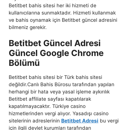
Betitbet bahis sitesi her iki hizmeti de
kullanıcılarına sunmaktadır. Hizmeti kullanmak
ve bahis oynamak için Betitbet güncel adresini
bilmeniz gerekir.
Betitbet Güncel Adresi
Güncel Google Chrome
Bölümü
Betitbet bahis sitesi bir Türk bahis sitesi
değildir.Canlı Bahis Bürosu tarafından yapılan
herhangi bir hata veya yasal işleme aykırılık
Betitbet affiliate sayfası kapatılarak
kapatılmayacaktır. Türkiye casino
hizmetlerinden vergi alıyor. Yasadışı casino
sitelerinin adreslerinin
Betitbet Adresi
bu vergi
için ilgili devlet kurumları tarafından