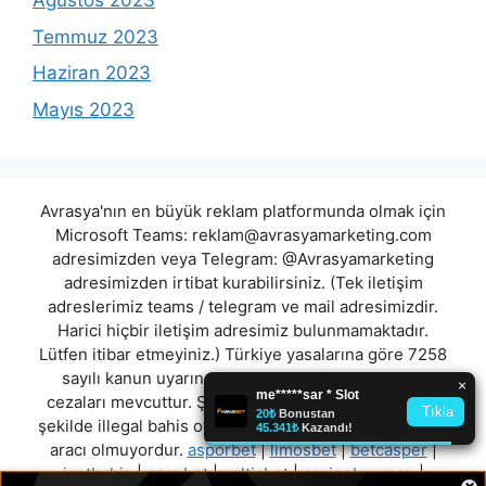
Ağustos 2023
Temmuz 2023
Haziran 2023
Mayıs 2023
Avrasya'nın en büyük reklam platformunda olmak için
Microsoft Teams:
reklam@avrasyamarketing.com
adresimizden veya Telegram: @Avrasyamarketing
adresimizden irtibat kurabilirsiniz. (Tek iletişim
adreslerimiz teams / telegram ve mail adresimizdir.
Harici hiçbir iletişim adresimiz bulunmamaktadır.
Lütfen itibar etmeyiniz.) Türkiye yasalarına göre 7258
sayılı kanun uyarınca yasa dışı bahis oynamanın
cezaları mevcuttur. Şu an bulunduğunuz site hiç bir
şekilde illegal bahis oyunları oynatmıyor ve oynamaya
aracı olmuyordur.
asporbet
|
limosbet
|
betcasper
|
jestbahis
|
ozanbet
|
celticbet
|
casinobeymen
|
×