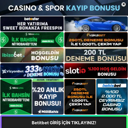
×
Betitbet GİRİŞ İÇİN TIKLAYINIZ!