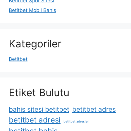
Betitbet Spor Sitesi
Betitbet Mobil Bahis
Kategoriler
Betitbet
Etiket Bulutu
bahis sitesi betitbet
betitbet adres
betitbet adresi
betitbet adresleri
betitbet bahis