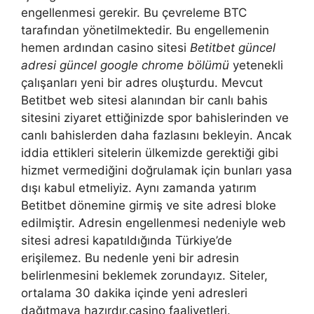
engellenmesi gerekir. Bu çevreleme BTC
tarafından yönetilmektedir. Bu engellemenin
hemen ardından casino sitesi
Betitbet güncel
adresi güncel google chrome bölümü
yetenekli
çalışanları yeni bir adres oluşturdu. Mevcut
Betitbet web sitesi alanından bir canlı bahis
sitesini ziyaret ettiğinizde spor bahislerinden ve
canlı bahislerden daha fazlasını bekleyin. Ancak
iddia ettikleri sitelerin ülkemizde gerektiği gibi
hizmet vermediğini doğrulamak için bunları yasa
dışı kabul etmeliyiz. Aynı zamanda yatırım
Betitbet dönemine girmiş ve site adresi bloke
edilmiştir. Adresin engellenmesi nedeniyle web
sitesi adresi kapatıldığında Türkiye’de
erişilemez. Bu nedenle yeni bir adresin
belirlenmesini beklemek zorundayız. Siteler,
ortalama 30 dakika içinde yeni adresleri
dağıtmaya hazırdır.casino faaliyetleri.