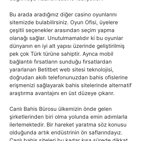
Bu arada aradığınız diğer casino oyunlarını
sitemizde bulabilirsiniz. Oyun Ofisi, üyelere
çeşitli seçenekler arasından seçim yapma
olanağı sağlar. Unutulmamalıdır ki bu oyunlar
dünyanın en iyi alt yapısı üzerinde geliştirilmiş
pek çok Türk türüne sahiptir. Ayrıca mobil
bağlantılı fırsatların sunduğu fırsatlardan
yararlanan Betitbet web sitesi teknolojisi,
doğrudan akıllı telefonunuzdan bahis ofislerine
erişmenizi sağlayarak bahis sitelerinde alternatif
araştırma avantajını en üst düzeye çıkarır.
Canlı Bahis Bürosu ülkemizin önde gelen
şirketlerinden biri olma yolunda emin adımlarla
ilerlemektedir. Bir hareket yaratma söz konusu
olduğunda artık endüstrinin ön saflarındayız.
Canlı bahis siteleri bu kadar kısa sürede dikkat