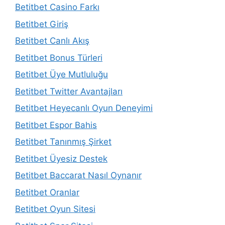
Betitbet Casino Farkı
Betitbet Giriş
Betitbet Canlı Akış
Betitbet Bonus Türleri
Betitbet Üye Mutluluğu
Betitbet Twitter Avantajları
Betitbet Heyecanlı Oyun Deneyimi
Betitbet Espor Bahis
Betitbet Tanınmış Şirket
Betitbet Üyesiz Destek
Betitbet Baccarat Nasıl Oynanır
Betitbet Oranlar
Betitbet Oyun Sitesi