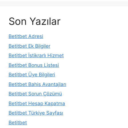
Son Yazılar
Betitbet Adresi
Betitbet Ek Bilgiler
Betitbet İstikrarlı Hizmet
Betitbet Bonus Listesi
Betitbet Üye Bilgileri
Betitbet Bahis Avantajları
Betitbet Sorun Çözümü
Betitbet Hesap Kapatma
Betitbet Türkiye Sayfası
Betitbet