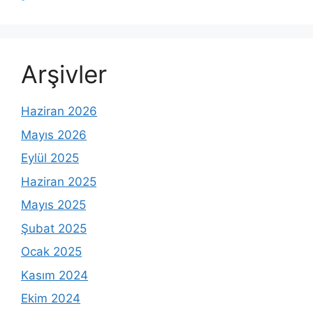
Arşivler
Haziran 2026
Mayıs 2026
Eylül 2025
Haziran 2025
Mayıs 2025
Şubat 2025
Ocak 2025
Kasım 2024
Ekim 2024