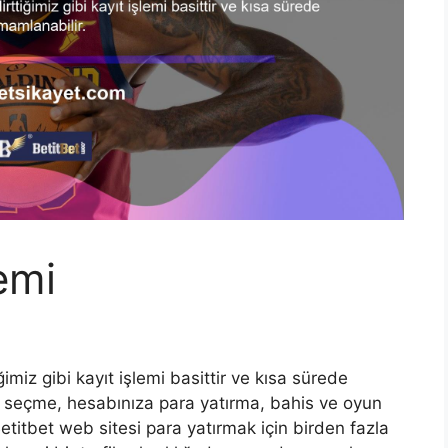
emi
imiz gibi kayıt işlemi basittir ve kısa sürede
i seçme, hesabınıza para yatırma, bahis ve oyun
Betitbet web sitesi para yatırmak için birden fazla