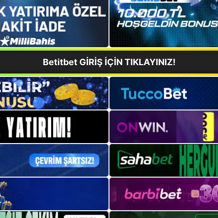
Betitbet GİRİŞ İÇİN TIKLAYINIZ!