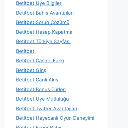
Betitbet Üye Bilgileri
Betitbet Bahis Avantajları
Betitbet Sorun Çözümü
Betitbet Hesap Kapatma
Betitbet Türkiye Sayfası
Betitbet
Betitbet Casino Farkı
Betitbet Giriş
Betitbet Canlı Akış
Betitbet Bonus Türleri
Betitbet Üye Mutluluğu
Betitbet Twitter Avantajları
Betitbet Heyecanlı Oyun Deneyimi
Betitbet Espor Bahis