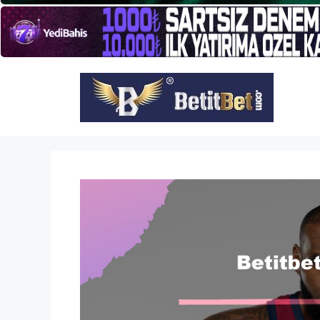
İçeriğe
atla