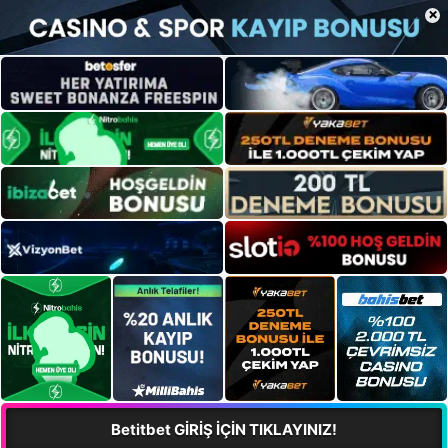
×
Betitbet GİRİŞ İÇİN TIKLAYINIZ!