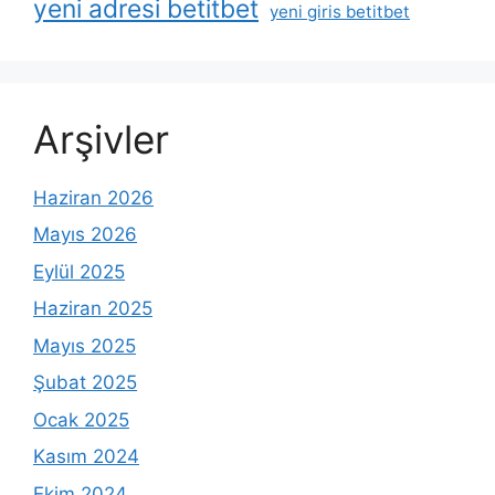
yeni adresi betitbet
yeni giris betitbet
Arşivler
Haziran 2026
Mayıs 2026
Eylül 2025
Haziran 2025
Mayıs 2025
Şubat 2025
Ocak 2025
Kasım 2024
Ekim 2024