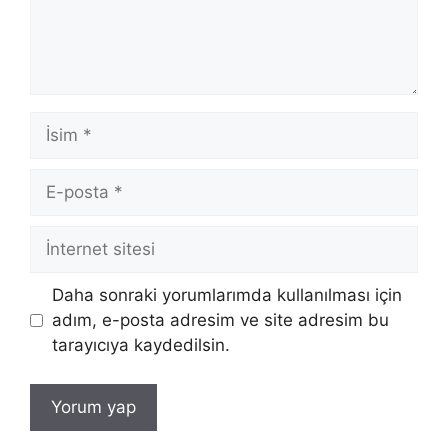
İsim
E-
posta
İnternet
sitesi
Daha sonraki yorumlarımda kullanılması için
adım, e-posta adresim ve site adresim bu
tarayıcıya kaydedilsin.