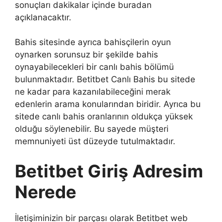
sonuçları dakikalar içinde buradan
açıklanacaktır.
Bahis sitesinde ayrıca bahisçilerin oyun
oynarken sorunsuz bir şekilde bahis
oynayabilecekleri bir canlı bahis bölümü
bulunmaktadır. Betitbet Canlı Bahis bu sitede
ne kadar para kazanılabileceğini merak
edenlerin arama konularından biridir. Ayrıca bu
sitede canlı bahis oranlarının oldukça yüksek
olduğu söylenebilir. Bu sayede müşteri
memnuniyeti üst düzeyde tutulmaktadır.
Betitbet Giriş Adresim
Nerede
İletişiminizin bir parçası olarak Betitbet web