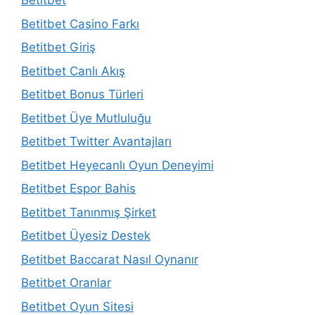
Betitbet
Betitbet Casino Farkı
Betitbet Giriş
Betitbet Canlı Akış
Betitbet Bonus Türleri
Betitbet Üye Mutluluğu
Betitbet Twitter Avantajları
Betitbet Heyecanlı Oyun Deneyimi
Betitbet Espor Bahis
Betitbet Tanınmış Şirket
Betitbet Üyesiz Destek
Betitbet Baccarat Nasıl Oynanır
Betitbet Oranlar
Betitbet Oyun Sitesi