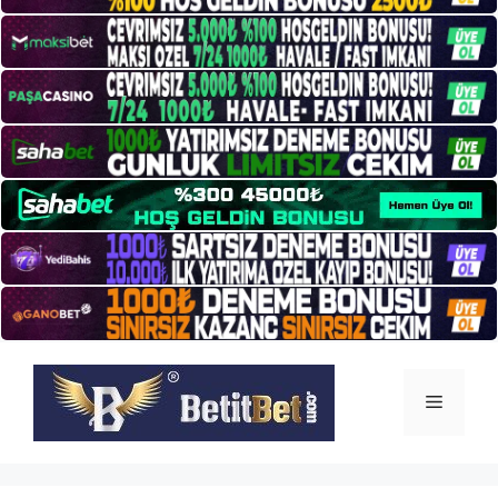
İçeriğe
atla
Menü