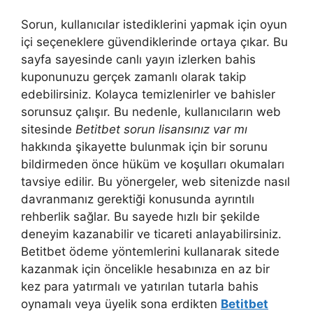
Sorun, kullanıcılar istediklerini yapmak için oyun
içi seçeneklere güvendiklerinde ortaya çıkar. Bu
sayfa sayesinde canlı yayın izlerken bahis
kuponunuzu gerçek zamanlı olarak takip
edebilirsiniz. Kolayca temizlenirler ve bahisler
sorunsuz çalışır. Bu nedenle, kullanıcıların web
sitesinde
Betitbet sorun lisansınız var mı
hakkında şikayette bulunmak için bir sorunu
bildirmeden önce hüküm ve koşulları okumaları
tavsiye edilir. Bu yönergeler, web sitenizde nasıl
davranmanız gerektiği konusunda ayrıntılı
rehberlik sağlar. Bu sayede hızlı bir şekilde
deneyim kazanabilir ve ticareti anlayabilirsiniz.
Betitbet ödeme yöntemlerini kullanarak sitede
kazanmak için öncelikle hesabınıza en az bir
kez para yatırmalı ve yatırılan tutarla bahis
oynamalı veya üyelik sona erdikten
Betitbet