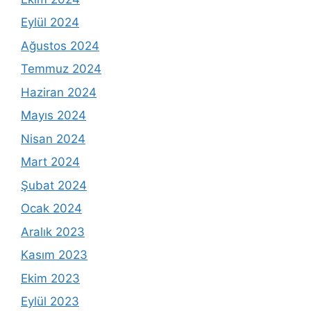
Eylül 2024
Ağustos 2024
Temmuz 2024
Haziran 2024
Mayıs 2024
Nisan 2024
Mart 2024
Şubat 2024
Ocak 2024
Aralık 2023
Kasım 2023
Ekim 2023
Eylül 2023