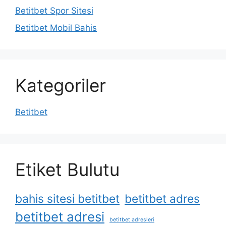
Betitbet Spor Sitesi
Betitbet Mobil Bahis
Kategoriler
Betitbet
Etiket Bulutu
bahis sitesi betitbet
betitbet adres
betitbet adresi
betitbet adresleri