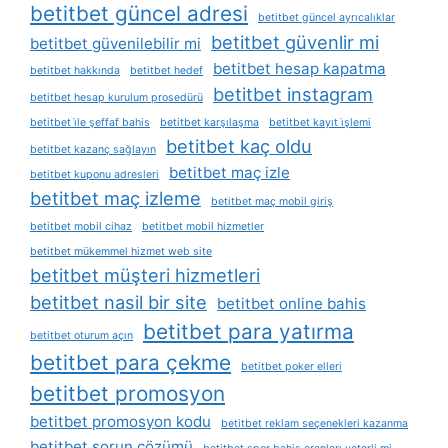
betitbet güncel adresi
betitbet güncel ayrıcalıklar
betitbet güvenlir mi
betitbet güvenilebilir mi
betitbet hesap kapatma
betitbet hakkında
betitbet hedef
betitbet instagram
betitbet hesap kurulum prosedürü
betitbet i̇le şeffaf bahis
betitbet karşılaşma
betitbet kayıt i̇şlemi
betitbet kaç oldu
betitbet kazanç sağlayın
betitbet maç izle
betitbet kuponu adresleri
betitbet maç izleme
betitbet maç mobil giriş
betitbet mobil cihaz
betitbet mobil hizmetler
betitbet mükemmel hizmet web site
betitbet müşteri hizmetleri
betitbet nasil bir site
betitbet online bahis
betitbet para yatırma
betitbet oturum açın
betitbet para çekme
betitbet poker elleri
betitbet promosyon
betitbet promosyon kodu
betitbet reklam seçenekleri kazanma
betitbet sorun çözümü