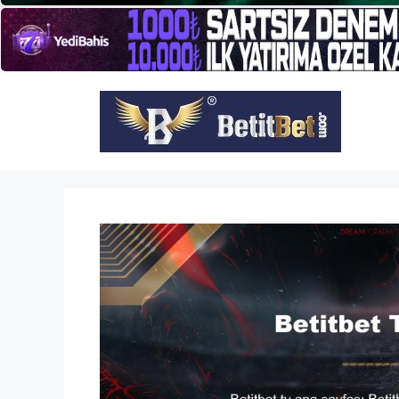
İçeriğe
atla