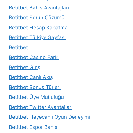
Betitbet Bahis Avantajları
Betitbet Sorun Çözümü
Betitbet Hesap Kapatma
Betitbet Türkiye Sayfası
Betitbet
Betitbet Casino Farkı
Betitbet Giriş
Betitbet Canlı Akış
Betitbet Bonus Türleri
Betitbet Üye Mutluluğu
Betitbet Twitter Avantajları
Betitbet Heyecanlı Oyun Deneyimi
Betitbet Espor Bahis