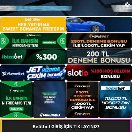
×
Betitbet GİRİŞ İÇİN TIKLAYINIZ!