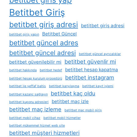
Betitbet Giriş
betitbet giriş adresi
betitbet giriş adresi
Betitbet Güncel
betitbet giriş yapın
betitbet güncel adres
betitbet güncel adresi
betitbet güncel ayrıcalıklar
betitbet güvenlir mi
betitbet güvenilebilir mi
betitbet hesap kapatma
betitbet hakkında
betitbet hedef
betitbet instagram
betitbet hesap kurulum prosedürü
betitbet i̇le şeffaf bahis
betitbet karşılaşma
betitbet kayıt i̇şlemi
betitbet kaç oldu
betitbet kazanç sağlayın
betitbet maç izle
betitbet kuponu adresleri
betitbet maç izleme
betitbet maç mobil giriş
betitbet mobil cihaz
betitbet mobil hizmetler
betitbet mükemmel hizmet web site
betitbet müşteri hizmetleri