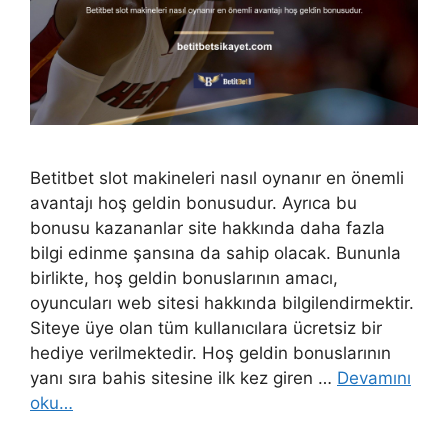
Betitbet slot makineleri nasıl oynanır en önemli
avantajı hoş geldin bonusudur. Ayrıca bu
bonusu kazananlar site hakkında daha fazla
bilgi edinme şansına da sahip olacak. Bununla
birlikte, hoş geldin bonuslarının amacı,
oyuncuları web sitesi hakkında bilgilendirmektir.
Siteye üye olan tüm kullanıcılara ücretsiz bir
hediye verilmektedir. Hoş geldin bonuslarının
yanı sıra bahis sitesine ilk kez giren …
Devamını
oku…