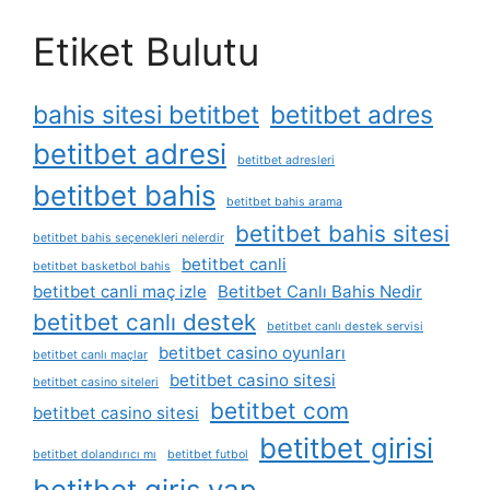
Etiket Bulutu
bahis sitesi betitbet
betitbet adres
betitbet adresi
betitbet adresleri
betitbet bahis
betitbet bahis arama
betitbet bahis sitesi
betitbet bahis seçenekleri nelerdir
betitbet canli
betitbet basketbol bahis
betitbet canli maç izle
Betitbet Canlı Bahis Nedir
betitbet canlı destek
betitbet canlı destek servisi
betitbet casino oyunları
betitbet canlı maçlar
betitbet casino sitesi
betitbet casino siteleri
betitbet com
betitbet casino sitesi
betitbet girisi
betitbet dolandırıcı mı
betitbet futbol
betitbet giris yap