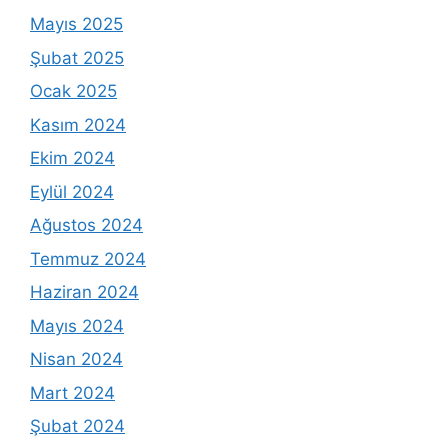
Mayıs 2025
Şubat 2025
Ocak 2025
Kasım 2024
Ekim 2024
Eylül 2024
Ağustos 2024
Temmuz 2024
Haziran 2024
Mayıs 2024
Nisan 2024
Mart 2024
Şubat 2024