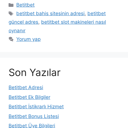
Kategoriler
Betitbet
Etiketler
betitbet bahis sitesinin adresi
,
betitbet
güncel adres
,
betitbet slot makineleri nasıl
oynanır
Yorum yap
Son Yazılar
Betitbet Adresi
Betitbet Ek Bilgiler
Betitbet İstikrarlı Hizmet
Betitbet Bonus Listesi
Betitbet Üye Bilgileri