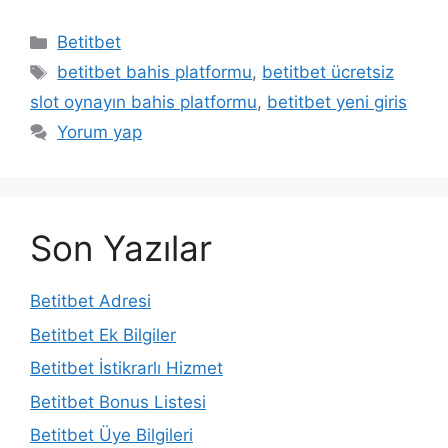
Kategoriler
Betitbet
Etiketler
betitbet bahis platformu
,
betitbet ücretsiz
slot oynayın bahis platformu
,
betitbet yeni giris
Yorum yap
Son Yazılar
Betitbet Adresi
Betitbet Ek Bilgiler
Betitbet İstikrarlı Hizmet
Betitbet Bonus Listesi
Betitbet Üye Bilgileri