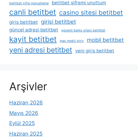
betitbet şifremi unuttum
betitbet şifre güncelleme
canli betitbet
casino sitesi betitbet
girisi betitbet
giris betitbet
güncel adresi betitbet
güvenli bahis sitesi betitbet
kayit betitbet
mobil betitbet
maç mobil giriş
yeni adresi betitbet
yeni giris betitbet
Arşivler
Haziran 2026
Mayıs 2026
Eylül 2025
Haziran 2025