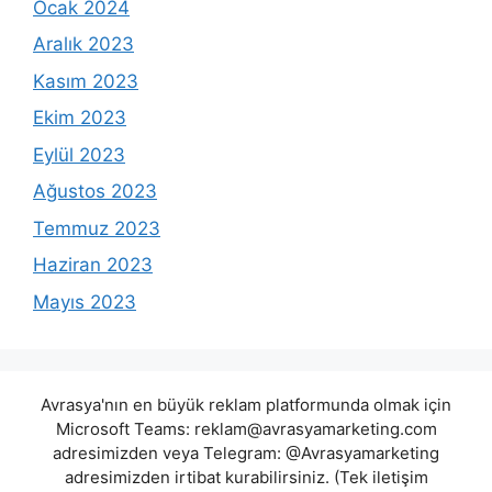
Ocak 2024
Aralık 2023
Kasım 2023
Ekim 2023
Eylül 2023
Ağustos 2023
Temmuz 2023
Haziran 2023
Mayıs 2023
Avrasya'nın en büyük reklam platformunda olmak için
Microsoft Teams:
reklam@avrasyamarketing.com
adresimizden veya Telegram: @Avrasyamarketing
adresimizden irtibat kurabilirsiniz. (Tek iletişim