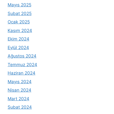
Mayıs 2025
Şubat 2025
Ocak 2025
Kasım 2024
Ekim 2024
Eylül 2024
Ağustos 2024
Temmuz 2024
Haziran 2024
Mayıs 2024
Nisan 2024
Mart 2024
Şubat 2024