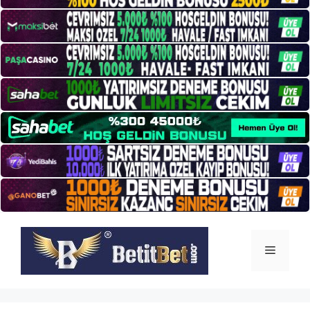
İçeriğe
atla
Menü