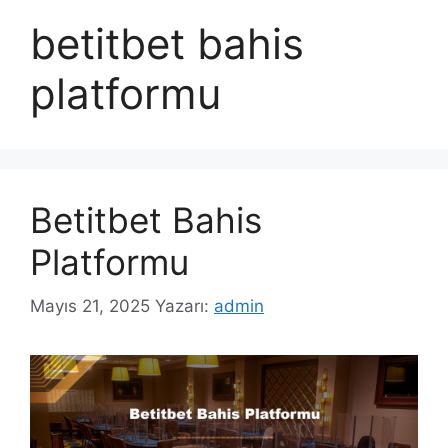
betitbet bahis
platformu
Betitbet Bahis
Platformu
Mayıs 21, 2025
Yazarı:
admin