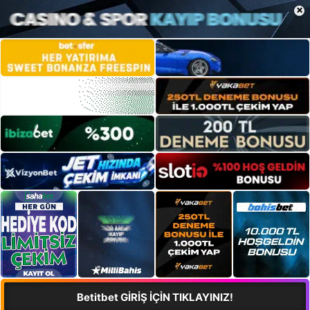
×
Betitbet GİRİŞ İÇİN TIKLAYINIZ!