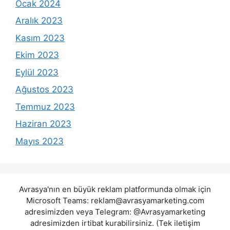
Ocak 2024
Aralık 2023
Kasım 2023
Ekim 2023
Eylül 2023
Ağustos 2023
Temmuz 2023
Haziran 2023
Mayıs 2023
Avrasya'nın en büyük reklam platformunda olmak için
Microsoft Teams:
reklam@avrasyamarketing.com
adresimizden veya Telegram: @Avrasyamarketing
adresimizden irtibat kurabilirsiniz. (Tek iletişim