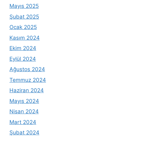
Mayıs 2025
Şubat 2025
Ocak 2025
Kasım 2024
Ekim 2024
Eylül 2024
Ağustos 2024
Temmuz 2024
Haziran 2024
Mayıs 2024
Nisan 2024
Mart 2024
Şubat 2024