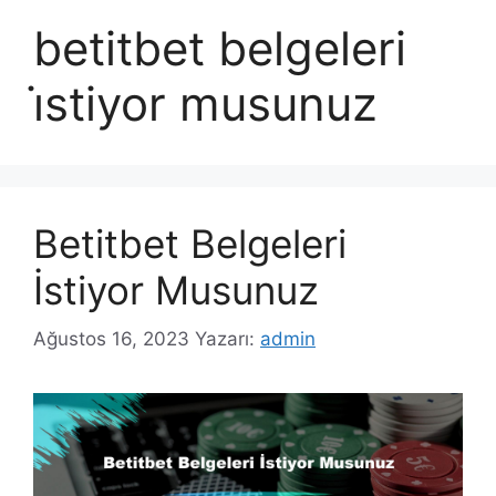
betitbet belgeleri
i̇stiyor musunuz
Betitbet Belgeleri
İstiyor Musunuz
Ağustos 16, 2023
Yazarı:
admin