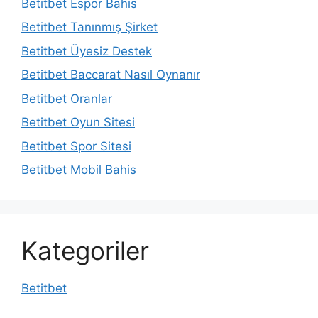
Betitbet Espor Bahis
Betitbet Tanınmış Şirket
Betitbet Üyesiz Destek
Betitbet Baccarat Nasıl Oynanır
Betitbet Oranlar
Betitbet Oyun Sitesi
Betitbet Spor Sitesi
Betitbet Mobil Bahis
Kategoriler
Betitbet