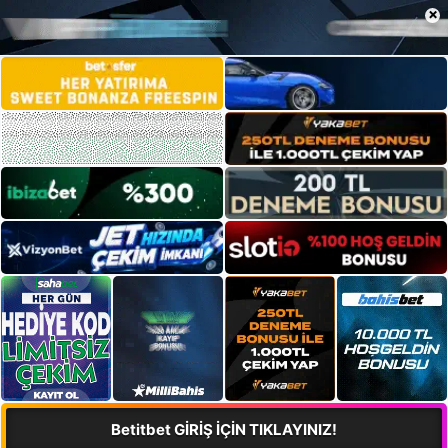
×
Betitbet GİRİŞ İÇİN TIKLAYINIZ!