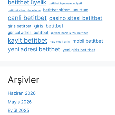
betitbet üyelik
betitbet üye memnuniyeti
betitbet şifremi unuttum
betitbet şifre güncelleme
canli betitbet
casino sitesi betitbet
girisi betitbet
giris betitbet
güncel adresi betitbet
güvenli bahis sitesi betitbet
kayit betitbet
mobil betitbet
maç mobil giriş
yeni adresi betitbet
yeni giris betitbet
Arşivler
Haziran 2026
Mayıs 2026
Eylül 2025