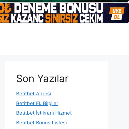
Son Yazılar
Betitbet Adresi
Betitbet Ek Bilgiler
Betitbet İstikrarlı Hizmet
Betitbet Bonus Listesi