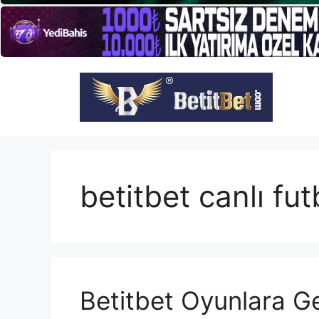
İçeriğe
atla
betitbet canlı fut
Betitbet Oyunlara G