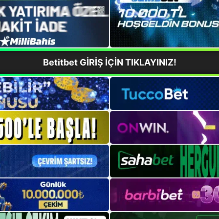
Betitbet GİRİŞ İÇİN TIKLAYINIZ!