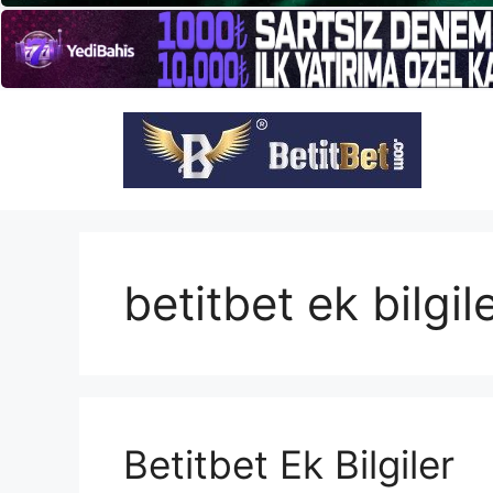
İçeriğe
atla
betitbet ek bilgil
Betitbet Ek Bilgiler