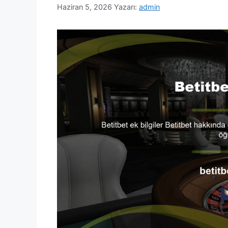
Haziran 5, 2026
Yazarı:
admin