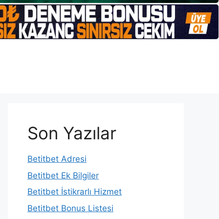
Son Yazılar
Betitbet Adresi
Betitbet Ek Bilgiler
Betitbet İstikrarlı Hizmet
Betitbet Bonus Listesi