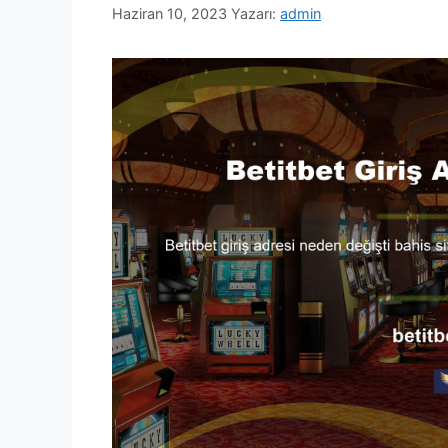
Haziran 10, 2023
Yazarı:
admin