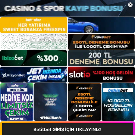
×
Betitbet GİRİŞ İÇİN TIKLAYINIZ!