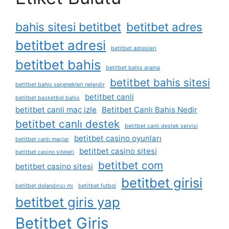
bahis sitesi betitbet
betitbet adres
betitbet adresi
betitbet adresleri
betitbet bahis
betitbet bahis arama
betitbet bahis sitesi
betitbet bahis seçenekleri nelerdir
betitbet canli
betitbet basketbol bahis
betitbet canli maç izle
Betitbet Canlı Bahis Nedir
betitbet canlı destek
betitbet canlı destek servisi
betitbet casino oyunları
betitbet canlı maçlar
betitbet casino sitesi
betitbet casino siteleri
betitbet com
betitbet casino sitesi
betitbet girisi
betitbet dolandırıcı mı
betitbet futbol
betitbet giris yap
Betitbet Giriş