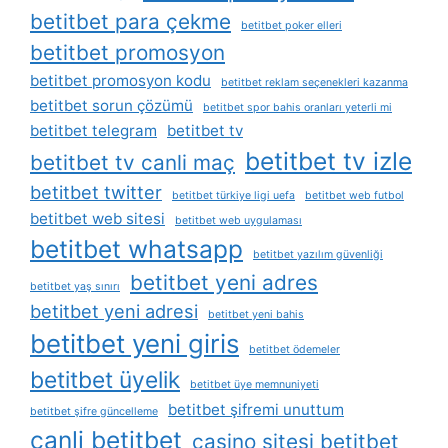
betitbet para çekme
betitbet poker elleri
betitbet promosyon
betitbet promosyon kodu
betitbet reklam seçenekleri kazanma
betitbet sorun çözümü
betitbet spor bahis oranları yeterli mi
betitbet telegram
betitbet tv
betitbet tv izle
betitbet tv canli maç
betitbet twitter
betitbet türkiye ligi uefa
betitbet web futbol
betitbet web sitesi
betitbet web uygulaması
betitbet whatsapp
betitbet yazılım güvenliği
betitbet yeni adres
betitbet yaş sınırı
betitbet yeni adresi
betitbet yeni bahis
betitbet yeni giris
betitbet ödemeler
betitbet üyelik
betitbet üye memnuniyeti
betitbet şifremi unuttum
betitbet şifre güncelleme
canli betitbet
casino sitesi betitbet