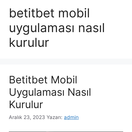
betitbet mobil
uygulaması nasıl
kurulur
Betitbet Mobil
Uygulaması Nasıl
Kurulur
Aralık 23, 2023
Yazarı:
admin