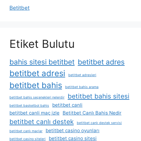
Betitbet
Etiket Bulutu
bahis sitesi betitbet
betitbet adres
betitbet adresi
betitbet adresleri
betitbet bahis
betitbet bahis arama
betitbet bahis sitesi
betitbet bahis seçenekleri nelerdir
betitbet canli
betitbet basketbol bahis
betitbet canli maç izle
Betitbet Canlı Bahis Nedir
betitbet canlı destek
betitbet canlı destek servisi
betitbet casino oyunları
betitbet canlı maçlar
betitbet casino sitesi
betitbet casino siteleri