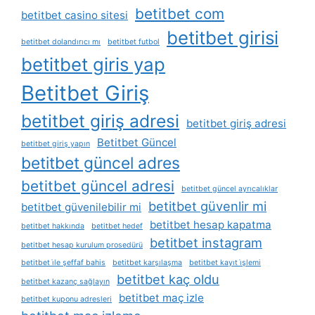
betitbet com
betitbet casino sitesi
betitbet girisi
betitbet dolandırıcı mı
betitbet futbol
betitbet giris yap
Betitbet Giriş
betitbet giriş adresi
betitbet giriş adresi
Betitbet Güncel
betitbet giriş yapın
betitbet güncel adres
betitbet güncel adresi
betitbet güncel ayrıcalıklar
betitbet güvenlir mi
betitbet güvenilebilir mi
betitbet hesap kapatma
betitbet hakkında
betitbet hedef
betitbet instagram
betitbet hesap kurulum prosedürü
betitbet i̇le şeffaf bahis
betitbet karşılaşma
betitbet kayıt i̇şlemi
betitbet kaç oldu
betitbet kazanç sağlayın
betitbet maç izle
betitbet kuponu adresleri