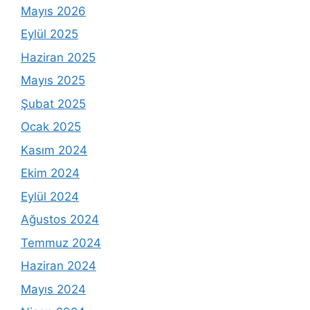
Mayıs 2026
Eylül 2025
Haziran 2025
Mayıs 2025
Şubat 2025
Ocak 2025
Kasım 2024
Ekim 2024
Eylül 2024
Ağustos 2024
Temmuz 2024
Haziran 2024
Mayıs 2024