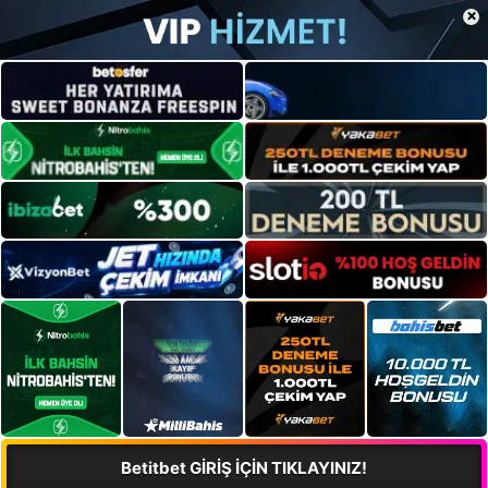
×
Betitbet GİRİŞ İÇİN TIKLAYINIZ!