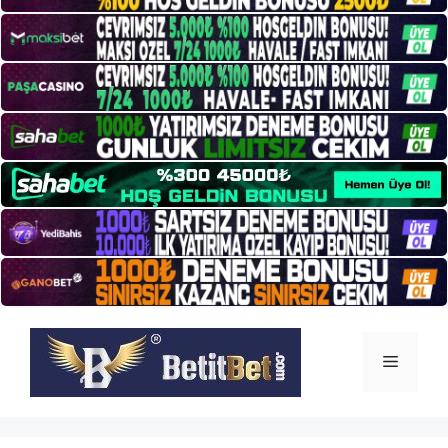
İçeriğe
atla
Menü