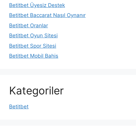
Betitbet Üyesiz Destek
Betitbet Baccarat Nasıl Oynanır
Betitbet Oranlar
Betitbet Oyun Sitesi
Betitbet Spor Sitesi
Betitbet Mobil Bahis
Kategoriler
Betitbet