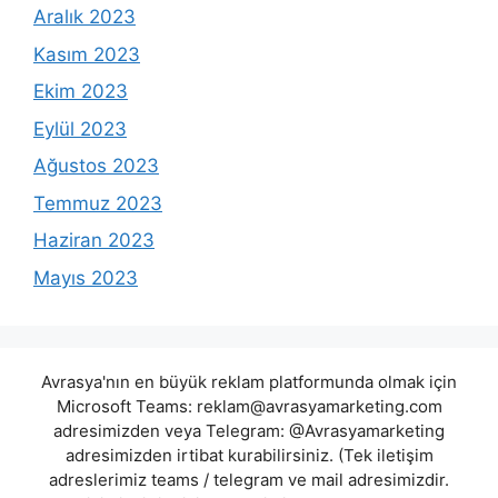
Aralık 2023
Kasım 2023
Ekim 2023
Eylül 2023
Ağustos 2023
Temmuz 2023
Haziran 2023
Mayıs 2023
Avrasya'nın en büyük reklam platformunda olmak için
Microsoft Teams:
reklam@avrasyamarketing.com
adresimizden veya Telegram: @Avrasyamarketing
adresimizden irtibat kurabilirsiniz. (Tek iletişim
adreslerimiz teams / telegram ve mail adresimizdir.