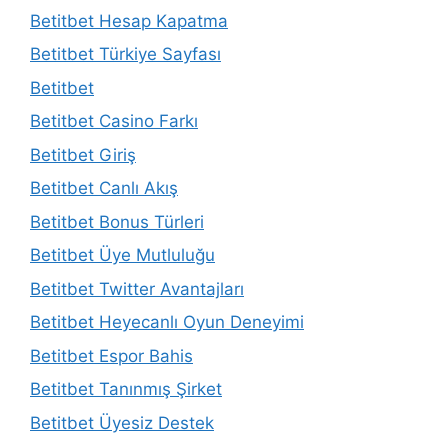
Betitbet Hesap Kapatma
Betitbet Türkiye Sayfası
Betitbet
Betitbet Casino Farkı
Betitbet Giriş
Betitbet Canlı Akış
Betitbet Bonus Türleri
Betitbet Üye Mutluluğu
Betitbet Twitter Avantajları
Betitbet Heyecanlı Oyun Deneyimi
Betitbet Espor Bahis
Betitbet Tanınmış Şirket
Betitbet Üyesiz Destek