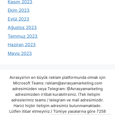
Kasım 2023
Ekim 2023
Eylül 2023
Ağustos 2023
Temmuz 2023
Haziran 2023
Mayıs 2023
Avrasya'nın en büyük reklam platformunda olmak için
Microsoft Teams:
reklam@avrasyamarketing.com
adresimizden veya Telegram: @Avrasyamarketing
adresimizden irtibat kurabilirsiniz. (Tek iletişim
adreslerimiz teams / telegram ve mail adresimizdir.
Harici hiçbir iletişim adresimiz bulunmamaktadır.
Lütfen itibar etmeyiniz.) Türkiye yasalarına göre 7258