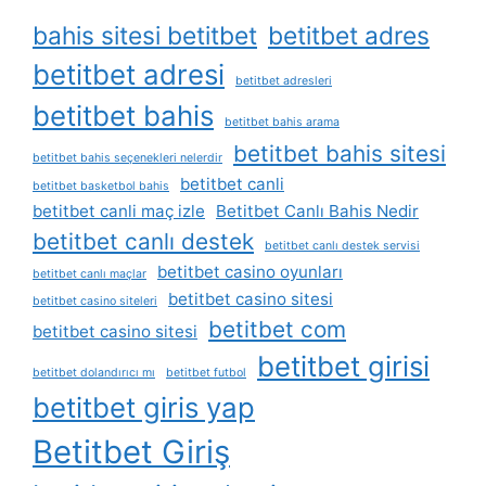
bahis sitesi betitbet
betitbet adres
betitbet adresi
betitbet adresleri
betitbet bahis
betitbet bahis arama
betitbet bahis sitesi
betitbet bahis seçenekleri nelerdir
betitbet canli
betitbet basketbol bahis
betitbet canli maç izle
Betitbet Canlı Bahis Nedir
betitbet canlı destek
betitbet canlı destek servisi
betitbet casino oyunları
betitbet canlı maçlar
betitbet casino sitesi
betitbet casino siteleri
betitbet com
betitbet casino sitesi
betitbet girisi
betitbet dolandırıcı mı
betitbet futbol
betitbet giris yap
Betitbet Giriş