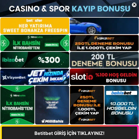
×
Betitbet GİRİŞ İÇİN TIKLAYINIZ!