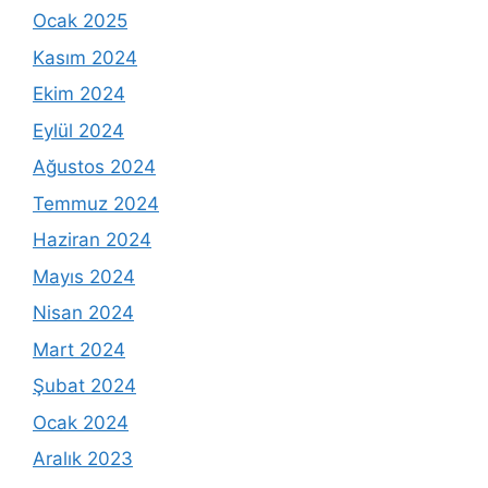
Ocak 2025
Kasım 2024
Ekim 2024
Eylül 2024
Ağustos 2024
Temmuz 2024
Haziran 2024
Mayıs 2024
Nisan 2024
Mart 2024
Şubat 2024
Ocak 2024
Aralık 2023