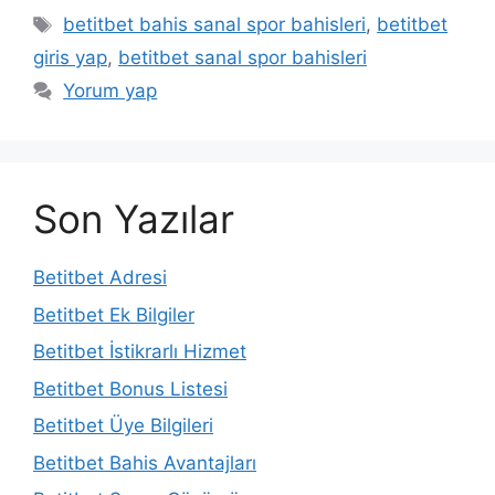
Etiketler
betitbet bahis sanal spor bahisleri
,
betitbet
giris yap
,
betitbet sanal spor bahisleri
Yorum yap
Son Yazılar
Betitbet Adresi
Betitbet Ek Bilgiler
Betitbet İstikrarlı Hizmet
Betitbet Bonus Listesi
Betitbet Üye Bilgileri
Betitbet Bahis Avantajları