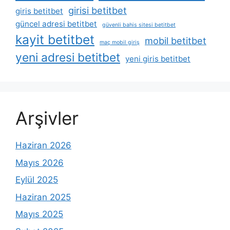
girisi betitbet
giris betitbet
güncel adresi betitbet
güvenli bahis sitesi betitbet
kayit betitbet
mobil betitbet
maç mobil giriş
yeni adresi betitbet
yeni giris betitbet
Arşivler
Haziran 2026
Mayıs 2026
Eylül 2025
Haziran 2025
Mayıs 2025