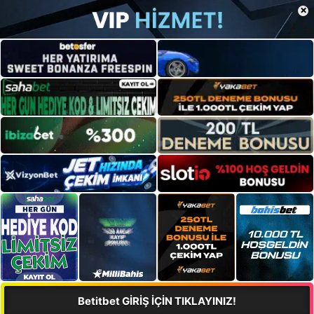
×
Betitbet GİRİŞ İÇİN TIKLAYINIZ!