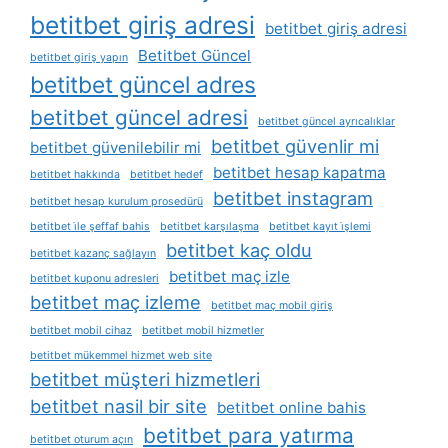
betitbet giriş adresi
betitbet giriş adresi
Betitbet Güncel
betitbet giriş yapın
betitbet güncel adres
betitbet güncel adresi
betitbet güncel ayrıcalıklar
betitbet güvenlir mi
betitbet güvenilebilir mi
betitbet hesap kapatma
betitbet hakkında
betitbet hedef
betitbet instagram
betitbet hesap kurulum prosedürü
betitbet i̇le şeffaf bahis
betitbet karşılaşma
betitbet kayıt i̇şlemi
betitbet kaç oldu
betitbet kazanç sağlayın
betitbet maç izle
betitbet kuponu adresleri
betitbet maç izleme
betitbet maç mobil giriş
betitbet mobil cihaz
betitbet mobil hizmetler
betitbet mükemmel hizmet web site
betitbet müşteri hizmetleri
betitbet nasil bir site
betitbet online bahis
betitbet para yatırma
betitbet oturum açın