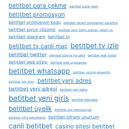
betitbet para çekme
betitbet poker elleri
betitbet promosyon
betitbet promosyon kodu
betitbet reklam seçenekleri kazanma
betitbet sorun çözümü
betitbet spor bahis oranları yeterli mi
betitbet telegram
betitbet tv
betitbet tv izle
betitbet tv canli maç
betitbet twitter
betitbet türkiye ligi uefa
betitbet web futbol
betitbet web sitesi
betitbet web uygulaması
betitbet whatsapp
betitbet yazılım güvenliği
betitbet yeni adres
betitbet yaş sınırı
betitbet yeni adresi
betitbet yeni bahis
betitbet yeni giris
betitbet ödemeler
betitbet üyelik
betitbet üye memnuniyeti
betitbet şifremi unuttum
betitbet şifre güncelleme
canli betitbet
casino sitesi betitbet