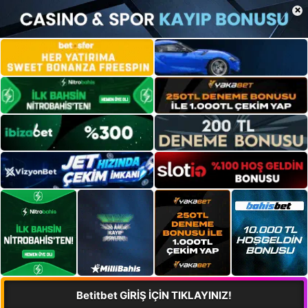
×
Betitbet GİRİŞ İÇİN TIKLAYINIZ!