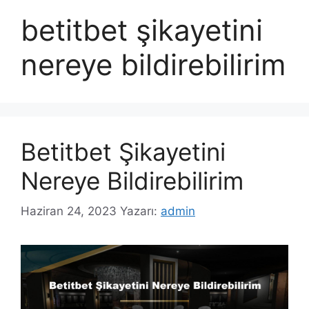
betitbet şikayetini
nereye bildirebilirim
Betitbet Şikayetini
Nereye Bildirebilirim
Haziran 24, 2023
Yazarı:
admin