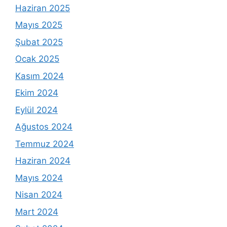
Haziran 2025
Mayıs 2025
Şubat 2025
Ocak 2025
Kasım 2024
Ekim 2024
Eylül 2024
Ağustos 2024
Temmuz 2024
Haziran 2024
Mayıs 2024
Nisan 2024
Mart 2024