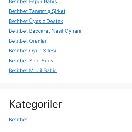
Betitbet Espor Bahis
Betitbet Tanınmış Şirket
Betitbet Üyesiz Destek
Betitbet Baccarat Nasıl Oynanır
Betitbet Oranlar
Betitbet Oyun Sitesi
Betitbet Spor Sitesi
Betitbet Mobil Bahis
Kategoriler
Betitbet