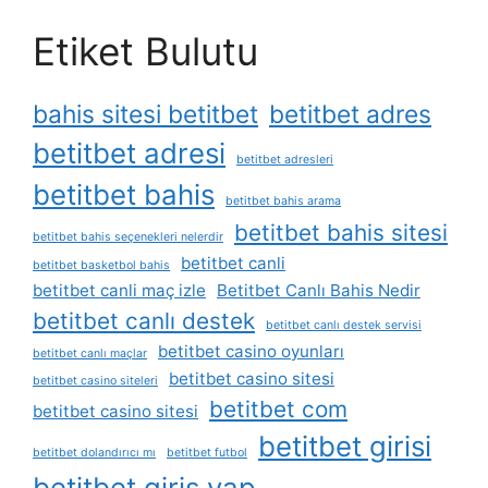
Etiket Bulutu
bahis sitesi betitbet
betitbet adres
betitbet adresi
betitbet adresleri
betitbet bahis
betitbet bahis arama
betitbet bahis sitesi
betitbet bahis seçenekleri nelerdir
betitbet canli
betitbet basketbol bahis
betitbet canli maç izle
Betitbet Canlı Bahis Nedir
betitbet canlı destek
betitbet canlı destek servisi
betitbet casino oyunları
betitbet canlı maçlar
betitbet casino sitesi
betitbet casino siteleri
betitbet com
betitbet casino sitesi
betitbet girisi
betitbet dolandırıcı mı
betitbet futbol
betitbet giris yap