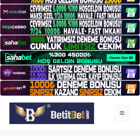
İçeriğe
atla
Menü