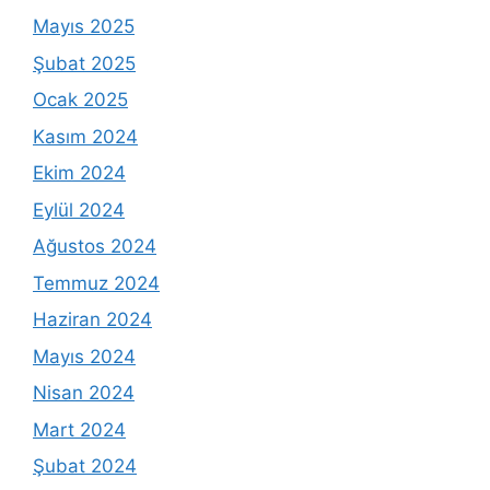
Mayıs 2025
Şubat 2025
Ocak 2025
Kasım 2024
Ekim 2024
Eylül 2024
Ağustos 2024
Temmuz 2024
Haziran 2024
Mayıs 2024
Nisan 2024
Mart 2024
Şubat 2024