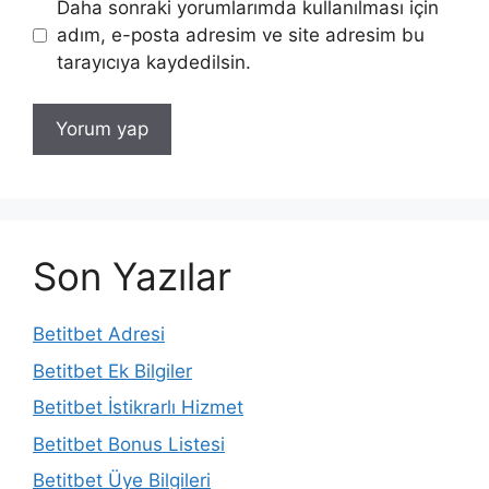
Daha sonraki yorumlarımda kullanılması için
adım, e-posta adresim ve site adresim bu
tarayıcıya kaydedilsin.
Son Yazılar
Betitbet Adresi
Betitbet Ek Bilgiler
Betitbet İstikrarlı Hizmet
Betitbet Bonus Listesi
Betitbet Üye Bilgileri