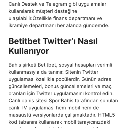
Canlı Destek ve Telegram gibi uygulamalar
kullanılarak müşteri desteğine
ulaşılabilir.Özellikle finans departmanı ve
ikramiye departmanı her alanda gündemde.
Betitbet Twitter’ı Nasıl
Kullanıyor
Bahis şirketi Betitbet, sosyal hesapları verimli
kullanmasıyla da tanınır. Sitenin Twitter
uygulaması özellikle popülerdir. Günün adres
güncellemeleri, bonus güncellemeleri ve maç
oranları için Twitter uygulamasını kontrol edin.
Canlı bahis sitesi Spor Bahis tarafından sunulan
canlı TV uygulaması hem mobil hem de
masaüstü versiyonlarda çalışmaktadır. HTML5
kod tabanını kullanarak mobil tarayıcınızdaki