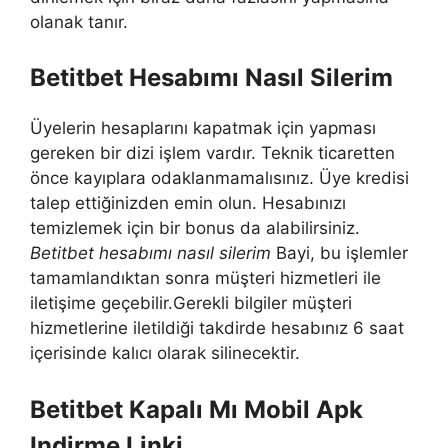
olanak tanır.
Betitbet Hesabımı Nasıl Silerim
Üyelerin hesaplarını kapatmak için yapması
gereken bir dizi işlem vardır. Teknik ticaretten
önce kayıplara odaklanmamalısınız. Üye kredisi
talep ettiğinizden emin olun. Hesabınızı
temizlemek için bir bonus da alabilirsiniz.
Betitbet hesabımı nasıl silerim
Bayi, bu işlemler
tamamlandıktan sonra müşteri hizmetleri ile
iletişime geçebilir.Gerekli bilgiler müşteri
hizmetlerine iletildiği takdirde hesabınız 6 saat
içerisinde kalıcı olarak silinecektir.
Betitbet Kapalı Mı Mobil Apk
Indirme Linki