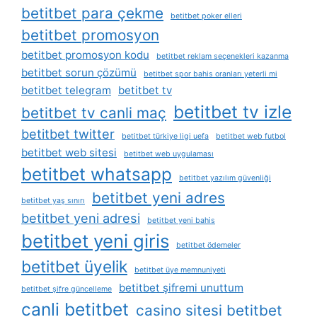
betitbet para çekme
betitbet poker elleri
betitbet promosyon
betitbet promosyon kodu
betitbet reklam seçenekleri kazanma
betitbet sorun çözümü
betitbet spor bahis oranları yeterli mi
betitbet telegram
betitbet tv
betitbet tv izle
betitbet tv canli maç
betitbet twitter
betitbet türkiye ligi uefa
betitbet web futbol
betitbet web sitesi
betitbet web uygulaması
betitbet whatsapp
betitbet yazılım güvenliği
betitbet yeni adres
betitbet yaş sınırı
betitbet yeni adresi
betitbet yeni bahis
betitbet yeni giris
betitbet ödemeler
betitbet üyelik
betitbet üye memnuniyeti
betitbet şifremi unuttum
betitbet şifre güncelleme
canli betitbet
casino sitesi betitbet