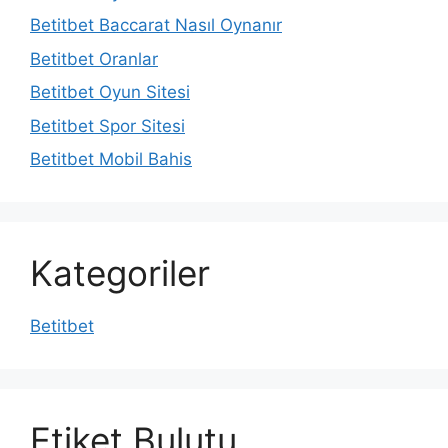
Betitbet Baccarat Nasıl Oynanır
Betitbet Oranlar
Betitbet Oyun Sitesi
Betitbet Spor Sitesi
Betitbet Mobil Bahis
Kategoriler
Betitbet
Etiket Bulutu