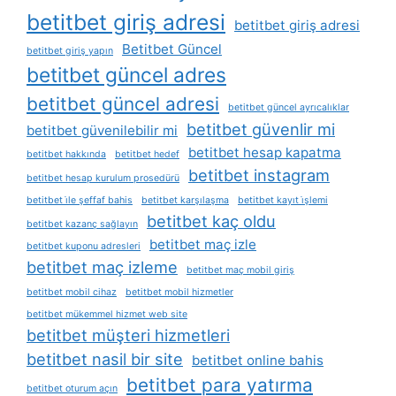
betitbet giriş adresi
betitbet giriş adresi
Betitbet Güncel
betitbet giriş yapın
betitbet güncel adres
betitbet güncel adresi
betitbet güncel ayrıcalıklar
betitbet güvenlir mi
betitbet güvenilebilir mi
betitbet hesap kapatma
betitbet hakkında
betitbet hedef
betitbet instagram
betitbet hesap kurulum prosedürü
betitbet i̇le şeffaf bahis
betitbet karşılaşma
betitbet kayıt i̇şlemi
betitbet kaç oldu
betitbet kazanç sağlayın
betitbet maç izle
betitbet kuponu adresleri
betitbet maç izleme
betitbet maç mobil giriş
betitbet mobil cihaz
betitbet mobil hizmetler
betitbet mükemmel hizmet web site
betitbet müşteri hizmetleri
betitbet nasil bir site
betitbet online bahis
betitbet para yatırma
betitbet oturum açın