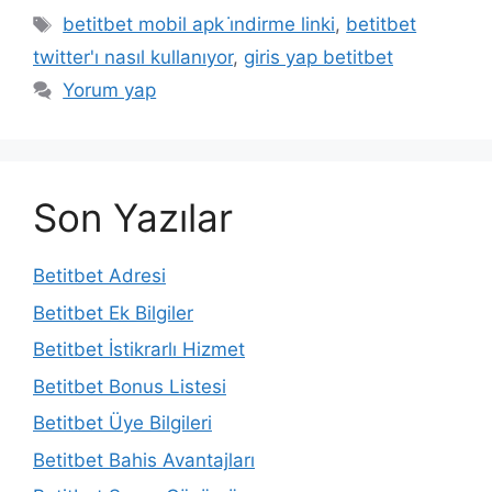
Etiketler
betitbet mobil apk i̇ndirme linki
,
betitbet
twitter'ı nasıl kullanıyor
,
giris yap betitbet
Yorum yap
Son Yazılar
Betitbet Adresi
Betitbet Ek Bilgiler
Betitbet İstikrarlı Hizmet
Betitbet Bonus Listesi
Betitbet Üye Bilgileri
Betitbet Bahis Avantajları