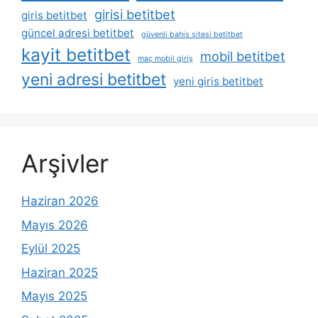
girisi betitbet
giris betitbet
güncel adresi betitbet
güvenli bahis sitesi betitbet
kayit betitbet
mobil betitbet
maç mobil giriş
yeni adresi betitbet
yeni giris betitbet
Arşivler
Haziran 2026
Mayıs 2026
Eylül 2025
Haziran 2025
Mayıs 2025