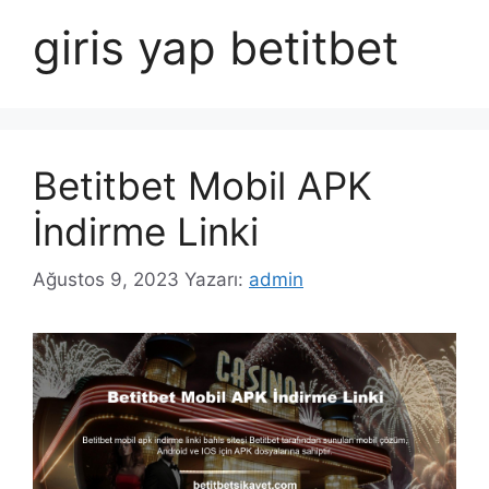
giris yap betitbet
Betitbet Mobil APK
İndirme Linki
Ağustos 9, 2023
Yazarı:
admin